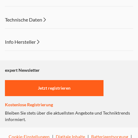
Technische Daten
Info Hersteller
Dieser Inhalt wird aufgrund Ihrer Cookie Präferenzen nicht
angezeigt. Um diesen Inhalt anzuzeigen aktivieren Sie bitte
"Marketing".
expert Newsletter
Einstellungen anpassen
Jetzt registrieren
Kostenlose Registrierung
Bleiben Sie stets über die aktuellsten Angebote und Techniktrends
informiert.
Cookie-Einstellungen
|
Digitale Inhalte
|
Batterieentsorgung
|