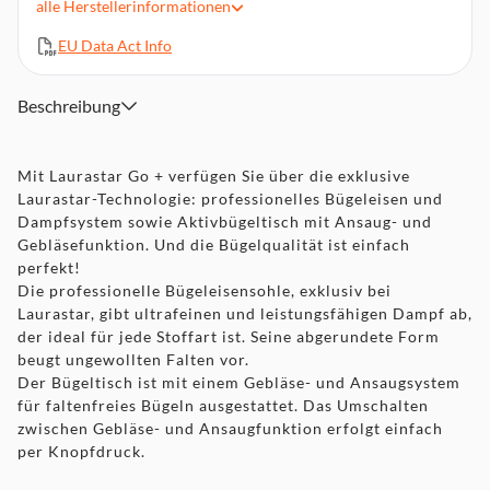
alle
Herstellerinformationen
Kalkschutzsystem
EU Data Act Info
Aktivbügelbrett mit Ansaug- und Gebläsefunktion
8 min Aufheizzeit
Auto-Stop-Funktion
Beschreibung
Maße der Bügelfläche: 119,5x36,5 cm
Mit Laurastar Go + verfügen Sie über die exklusive
Laurastar-Technologie: professionelles Bügeleisen und
Dampfsystem sowie Aktivbügeltisch mit Ansaug- und
Gebläsefunktion. Und die Bügelqualität ist einfach
perfekt!
Die professionelle Bügeleisensohle, exklusiv bei
Laurastar, gibt ultrafeinen und leistungsfähigen Dampf ab,
der ideal für jede Stoffart ist. Seine abgerundete Form
beugt ungewollten Falten vor.
Der Bügeltisch ist mit einem Gebläse- und Ansaugsystem
für faltenfreies Bügeln ausgestattet. Das Umschalten
zwischen Gebläse- und Ansaugfunktion erfolgt einfach
per Knopfdruck.