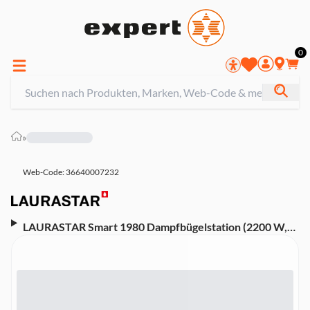
0
»
Web-Code: 36640007232
LAURASTAR Smart 1980 Dampfbügelstation (2200 W,
3,5 bar Dampfdruck, aktive 3D-Bügelsohle,
Impulsdampf, ~1,2 l Wassertank, automatische
Abschaltung, Bluetooth-App)