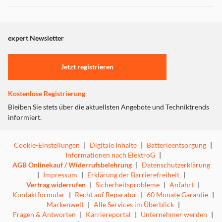
Dieser Inhalt wird aufgrund Ihrer Cookie Präferenzen nicht
angezeigt. Um diesen Inhalt anzuzeigen aktivieren Sie bitte
"Marketing".
expert Newsletter
Einstellungen anpassen
Jetzt registrieren
Kostenlose Registrierung
Bleiben Sie stets über die aktuellsten Angebote und Techniktrends
informiert.
Cookie-Einstellungen
|
Digitale Inhalte
|
Batterieentsorgung
|
Informationen nach ElektroG
|
AGB Onlinekauf / Widerrufsbelehrung
|
Datenschutzerklärung
|
Impressum
|
Erklärung der Barrierefreiheit
|
Vertrag widerrufen
|
Sicherheitsprobleme
|
Anfahrt
|
Kontaktformular
|
Recht auf Reparatur
|
60 Monate Garantie
|
Markenwelt
|
Alle Services im Überblick
|
Fragen & Antworten
|
Karriereportal
|
Unternehmer werden
|