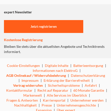
angezeigt. Um diesen Inhalt anzuzeigen aktivieren Sie bitte
"Marketing".
expert Newsletter
Einstellungen anpassen
Jetzt registrieren
Kostenlose Registrierung
Bleiben Sie stets über die aktuellsten Angebote und Techniktrends
informiert.
Cookie-Einstellungen
|
Digitale Inhalte
|
Batterieentsorgung
|
Informationen nach ElektroG
|
AGB Onlinekauf / Widerrufsbelehrung
|
Datenschutzerklärung
|
Impressum
|
Erklärung der Barrierefreiheit
|
Vertrag widerrufen
|
Sicherheitsprobleme
|
Anfahrt
|
Kontaktformular
|
Recht auf Reparatur
|
60 Monate Garantie
|
Markenwelt
|
Alle Services im Überblick
|
Fragen & Antworten
|
Karriereportal
|
Unternehmer werden
|
Nachhaltigkeit
|
Presse
|
Unternehmensgeschichte
|
Expansion
|
Über expert