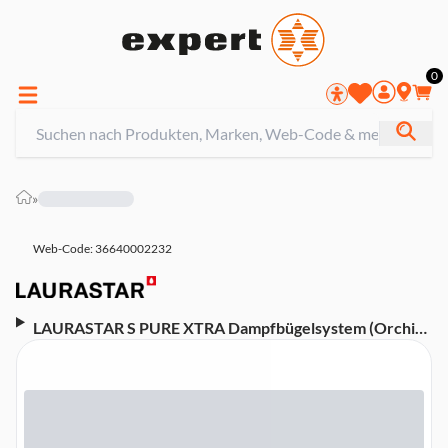
0
»
Web-Code: 36640002232
LAURASTAR S PURE XTRA Dampfbügelsystem (Orchid
Hush)