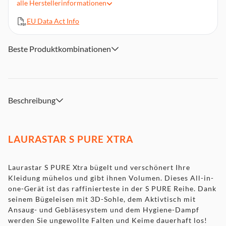
alle
Herstellerinformationen
Konstanter Dampfdruck von 3,5 bar
EU Data Act Info
Dry Microfine Steam
Aktivbügelbrett
3D-Aktivsohle
Beste Produktkombinationen
Beschreibung
LAURASTAR S PURE XTRA
Laurastar S PURE Xtra bügelt und verschönert Ihre
Kleidung mühelos und gibt ihnen Volumen. Dieses All-in-
one-Gerät ist das raffinierteste in der S PURE Reihe. Dank
seinem Bügeleisen mit 3D-Sohle, dem Aktivtisch mit
Ansaug- und Gebläsesystem und dem Hygiene-Dampf
werden Sie ungewollte Falten und Keime dauerhaft los!