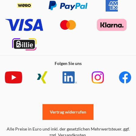
Mit dem Shark VacMop lassen sich alltägliche
Verschmutzungen überall und jederzeit mühelos
beseitigen.
Beinhaltet:
VacMop-Gerät
4 VacMop-Einweg-Starterpads
1 350-ml-Startflasche mit Reinigungslösung für
verschiedene Oberflächen
1 VacMop-Ladegerät
Folgen Sie uns
Vertrag widerrufen
Alle Preise in Euro und inkl. der gesetzlichen Mehrwertsteuer. ggf.
zzgl. Versandkosten.