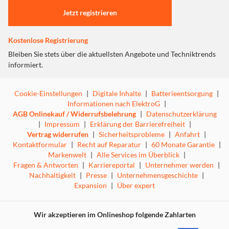
Das Gerät kombiniert starke Saugkraft mit Sprühwischen,
Jetzt registrieren
das Einwegpad nimmt trockenen Schmutz und
Verschüttetes auf und hält beides fest.
Kostenlose Registrierung
Die gezielte Sprayfunktion nimmt es mit hartnäckigen
Bleiben Sie stets über die aktuellsten Angebote und Techniktrends
Flecken auf und bekämpft sie auf Knopfdruck.
informiert.
Die perfekte All-in-One-Hartbodenreinigungslösung, um
Zeit und Aufwand zu sparen.
Cookie-Einstellungen
|
Digitale Inhalte
|
Batterieentsorgung
|
Informationen nach ElektroG
|
AGB Onlinekauf / Widerrufsbelehrung
|
Datenschutzerklärung
|
Impressum
|
Erklärung der Barrierefreiheit
|
Weniger Unordnung und maximaler Komfort:
Vertrag widerrufen
|
Sicherheitsprobleme
|
Anfahrt
|
Kontaktformular
|
Recht auf Reparatur
|
60 Monate Garantie
|
Markenwelt
|
Alle Services im Überblick
|
Mit berührungslosen Einwegpads gibt es keine zu
Fragen & Antworten
|
Karriereportal
|
Unternehmer werden
|
wartenden Filter und keine schmutzigen Pads, die
Nachhaltigkeit
|
Presse
|
Unternehmensgeschichte
|
gereinigt werden müssen.
Expansion
|
Über expert
Tausche einfach per Knopfdruck und ganz ohne Berühren
das hygienische Einwegpad aus und starte jedes Mal mit
Wir akzeptieren im Onlineshop folgende Zahlarten
einem frischen, sauberen Pad.
Kabellose Bewegungsfreiheit: