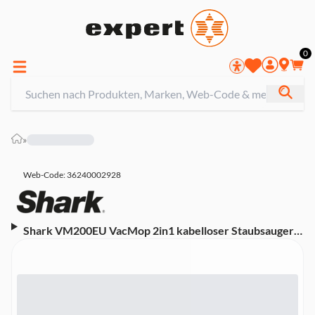
0
»
Web-Code: 36240002928
Shark VM200EU VacMop 2in1 kabelloser Staubsauger
und Sprühmopp (Hartbodenreiniger, 4 VacMop-
Einwegpads, 350 ml Reinigungslösung)