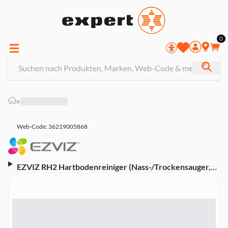
0
»
Web-Code: 36219005868
EZVIZ RH2 Hartbodenreiniger (Nass-/Trockensauger,
für Hartböden & Fliesen, kabellos, Selbstreinigung, LED-
Anzeige, HEPA-Filter, Power-Modus)