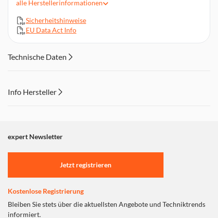
alle
Herstellerinformationen
HEPA-Filter inklusive
Sicherheitshinweise
Sprachsteuerung & LED-Anzeige
EU Data Act Info
0,85 l Frischwassertank
Geeignet für Hartböden & Fliesen
Technische Daten
Verschiedene Reinigungsmodi inkl. Power & Saugen
Info Hersteller
Dieser Inhalt wird aufgrund Ihrer Cookie Präferenzen nicht
angezeigt. Um diesen Inhalt anzuzeigen aktivieren Sie bitte
"Marketing".
expert Newsletter
Einstellungen anpassen
Jetzt registrieren
Kostenlose Registrierung
Bleiben Sie stets über die aktuellsten Angebote und Techniktrends
informiert.