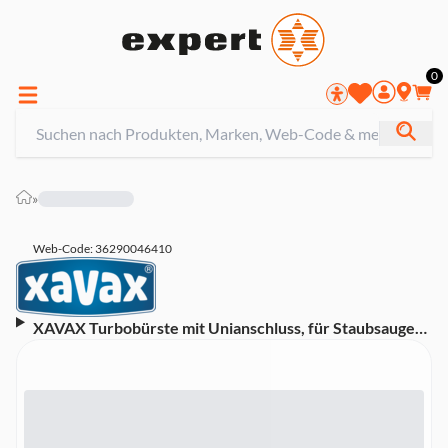
0
»
Web-Code: 36290046410
XAVAX Turbobürste mit Unianschluss, für Staubsauger
(00110234)