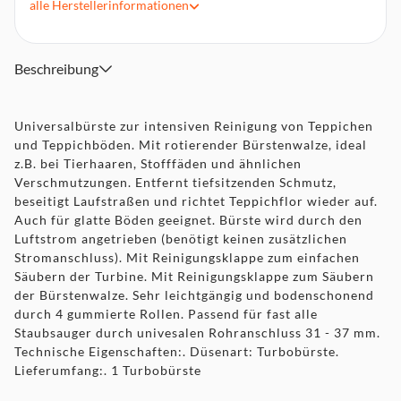
alle
Herstellerinformationen
Auch für glatte Böden geeignet
Bürste wird durch den Luftstrom angetrieben (benötigt
keinen zusätzlichen Stromanschluss)
Beschreibung
Mit Reinigungsklappe zum einfachen Säubern der Turbine
Universalbürste zur intensiven Reinigung von Teppichen
und Teppichböden. Mit rotierender Bürstenwalze, ideal
z.B. bei Tierhaaren, Stofffäden und ähnlichen
Verschmutzungen. Entfernt tiefsitzenden Schmutz,
beseitigt Laufstraßen und richtet Teppichflor wieder auf.
Auch für glatte Böden geeignet. Bürste wird durch den
Luftstrom angetrieben (benötigt keinen zusätzlichen
Stromanschluss). Mit Reinigungsklappe zum einfachen
Säubern der Turbine. Mit Reinigungsklappe zum Säubern
der Bürstenwalze. Sehr leichtgängig und bodenschonend
durch 4 gummierte Rollen. Passend für fast alle
Staubsauger durch univesalen Rohranschluss 31 - 37 mm.
Technische Eigenschaften:. Düsenart: Turbobürste.
Lieferumfang:. 1 Turbobürste