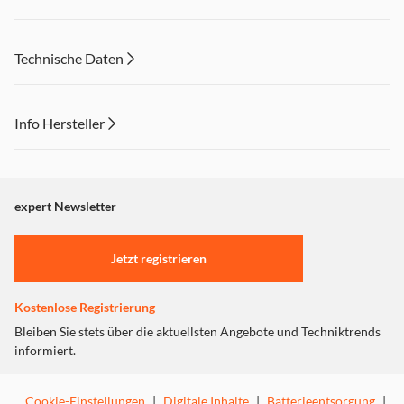
Technische Daten
Info Hersteller
Dieser Inhalt wird aufgrund Ihrer Cookie Präferenzen nicht
angezeigt. Um diesen Inhalt anzuzeigen aktivieren Sie bitte
"Marketing".
expert Newsletter
Einstellungen anpassen
Jetzt registrieren
Kostenlose Registrierung
Bleiben Sie stets über die aktuellsten Angebote und Techniktrends
informiert.
Cookie-Einstellungen
|
Digitale Inhalte
|
Batterieentsorgung
|