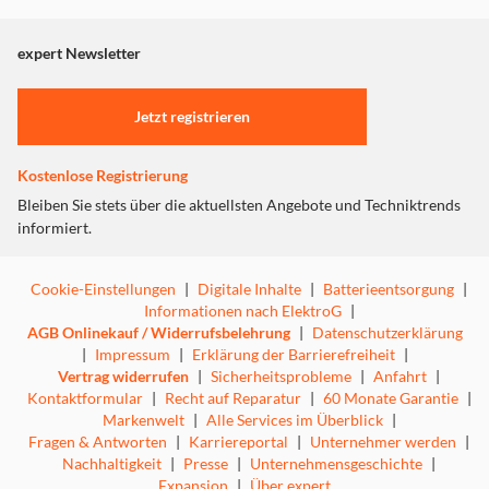
angezeigt. Um diesen Inhalt anzuzeigen aktivieren Sie bitte
"Marketing".
expert Newsletter
Einstellungen anpassen
Jetzt registrieren
Kostenlose Registrierung
Bleiben Sie stets über die aktuellsten Angebote und Techniktrends
informiert.
Cookie-Einstellungen
|
Digitale Inhalte
|
Batterieentsorgung
|
Informationen nach ElektroG
|
AGB Onlinekauf / Widerrufsbelehrung
|
Datenschutzerklärung
|
Impressum
|
Erklärung der Barrierefreiheit
|
Vertrag widerrufen
|
Sicherheitsprobleme
|
Anfahrt
|
Kontaktformular
|
Recht auf Reparatur
|
60 Monate Garantie
|
Markenwelt
|
Alle Services im Überblick
|
Fragen & Antworten
|
Karriereportal
|
Unternehmer werden
|
Nachhaltigkeit
|
Presse
|
Unternehmensgeschichte
|
Expansion
|
Über expert