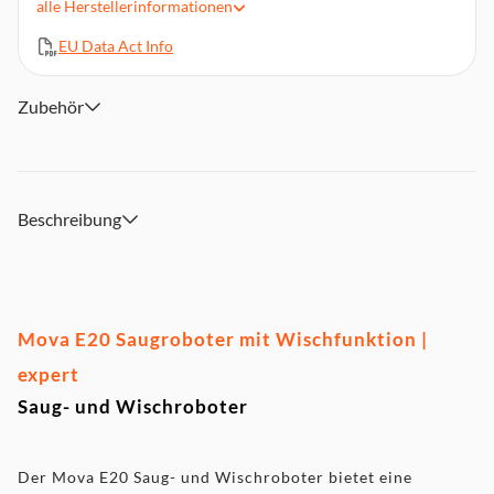
alle
Herstellerinformationen
Behältervolumen: 0,33 l
EU Data Act Info
3 einstellbare Wasserflussstufen
Betriebsdauer bis zu 135 min.
Automatische Rückkehr zur Ladestation
Zubehör
Abmessungen (HxBxT): 9,625 x 37,79 x 32,96 cm, Rund
Beschreibung
Mova E20 Saugroboter mit Wischfunktion |
expert
Saug- und Wischroboter
Der Mova E20 Saug- und Wischroboter bietet eine