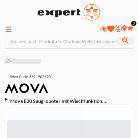
0
»
Web-Code: 36219026951
Mova E20 Saugroboter mit Wischfunktion
(Pathfinder™-Technologie, LDS-Laser-Navigation,
HEPA-Filter, 1,8 cm Hindernisüberwindung)