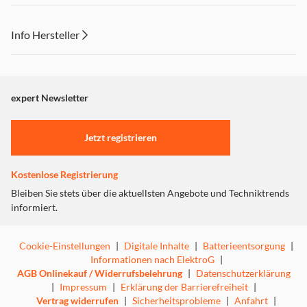
Info Hersteller
Dieser Inhalt wird aufgrund Ihrer Cookie Präferenzen nicht
angezeigt. Um diesen Inhalt anzuzeigen aktivieren Sie bitte
"Marketing".
expert Newsletter
Einstellungen anpassen
Jetzt registrieren
Kostenlose Registrierung
Bleiben Sie stets über die aktuellsten Angebote und Techniktrends
informiert.
Cookie-Einstellungen
|
Digitale Inhalte
|
Batterieentsorgung
|
Informationen nach ElektroG
|
AGB Onlinekauf / Widerrufsbelehrung
|
Datenschutzerklärung
|
Impressum
|
Erklärung der Barrierefreiheit
|
Vertrag widerrufen
|
Sicherheitsprobleme
|
Anfahrt
|