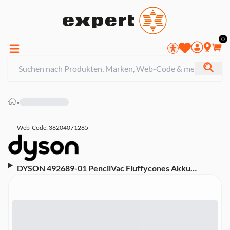
0
»
Web-Code: 36204071265
DYSON 492689-01 PencilVac Fluffycones Akku
Staubsauger (230 Watt, für Tierhaare geeignet,
kabellos, beutellos, mit Stiel, bis zu 30 min. Laufzeit)