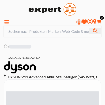
0
»
Web-Code: 36204066265
DYSON V11 Advanced Akku Staubsauger (545 Watt, für
Tierhaare geeignet, kabellos, beutellos, mit Stiel, bis zu
60 min. Laufzeit)