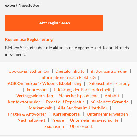
"Marketing".
expert Newsletter
Einstellungen anpassen
Jetzt registrieren
Kostenlose Registrierung
Bleiben Sie stets über die aktuellsten Angebote und Techniktrends
informiert.
Cookie-Einstellungen
|
Digitale Inhalte
|
Batterieentsorgung
|
Informationen nach ElektroG
|
AGB Onlinekauf / Widerrufsbelehrung
|
Datenschutzerklärung
|
Impressum
|
Erklärung der Barrierefreiheit
|
Vertrag widerrufen
|
Sicherheitsprobleme
|
Anfahrt
|
Kontaktformular
|
Recht auf Reparatur
|
60 Monate Garantie
|
Markenwelt
|
Alle Services im Überblick
|
Fragen & Antworten
|
Karriereportal
|
Unternehmer werden
|
Nachhaltigkeit
|
Presse
|
Unternehmensgeschichte
|
Expansion
|
Über expert