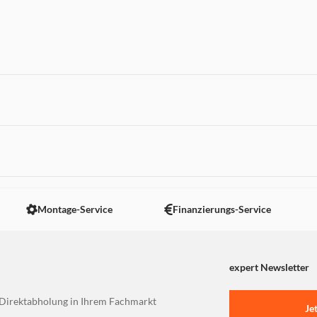
tration
belpinsel, Teleskop-Fugendüse,
ilter
 nicht angezeigt. Um diesen Inhalt anzuzeigen aktivieren Sie bitte
Montage-Service
Finanzierungs-Service
expert Newsletter
Direktabholung in Ihrem Fachmarkt
Je