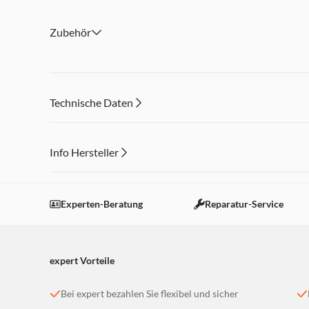
LED-Frontlichter, BrushRollClean-Funktion, 5-Stufen-Fil
Zubehör: Ladestation, Möbel-Softbürste, Fugendüse, Mö
Zubehör
Winkelaufsatz mit Staubbürste, zusätzlicher E10 Hygienef
Technische Daten
Info Hersteller
Dieser Inhalt wird aufgrund Ihrer Cookie Präferenzen
Einstellungen anpassen
Experten-Beratung
Reparatur-Service
expert Vorteile
Bei expert bezahlen Sie flexibel und sicher