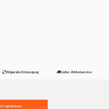
 "Marketing".
Altgeräte-Entsorgung
Liefer-/Abholservice
tzt registrieren