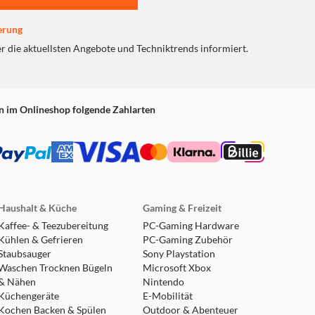
erung
er die aktuellsten Angebote und Techniktrends informiert.
n im Onlineshop folgende Zahlarten
Haushalt & Küche
Gaming & Freizeit
Kaffee- & Teezubereitung
PC-Gaming Hardware
Kühlen & Gefrieren
PC-Gaming Zubehör
Staubsauger
Sony Playstation
Waschen Trocknen Bügeln
Microsoft Xbox
& Nähen
Nintendo
Küchengeräte
E-Mobilität
Kochen Backen & Spülen
Outdoor & Abenteuer