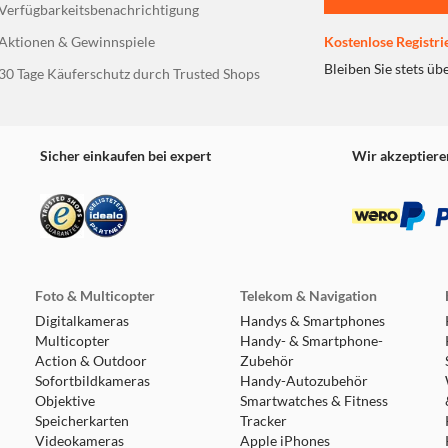
Verfügbarkeitsbenachrichtigung
Aktionen & Gewinnspiele
Kostenlose Registri
Bleiben Sie stets üb
30 Tage Käuferschutz durch Trusted Shops
Sicher einkaufen bei expert
Wir akzeptiere
Foto & Multicopter
Telekom & Navigation
Digitalkameras
Handys & Smartphones
Multicopter
Handy- & Smartphone-
Action & Outdoor
Zubehör
Sofortbildkameras
Handy-Autozubehör
Objektive
Smartwatches & Fitness
Speicherkarten
Tracker
Videokameras
Apple iPhones