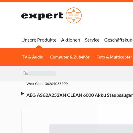
Unsere Produkte
Aktionen
Service
Geschäftskun
TV & Audio
Computer & Zubehör
Foto & Multicopter
»
Web-Code: 36204038500
AEG AS62A252XN CLEAN 6000 Akku Staubsauger (25
kabellos, beutellos, mit Stiel, bis zu 55 min. Laufze