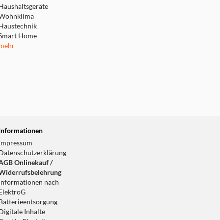
Haushaltsgeräte
Wohnklima
Haustechnik
Smart Home
mehr
Informationen
Impressum
Datenschutzerklärung
AGB Onlinekauf /
Widerrufsbelehrung
Informationen nach
ElektroG
Batterieentsorgung
Digitale Inhalte