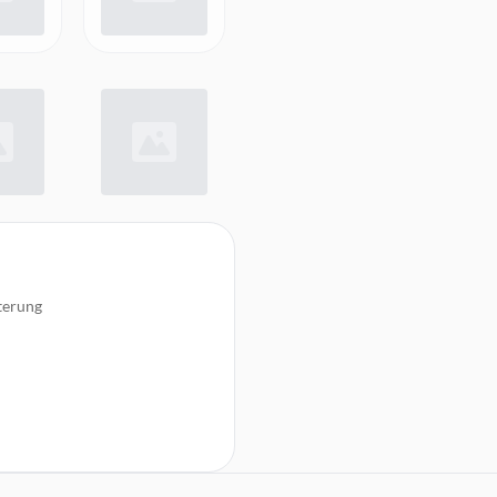
terung
Elektrosaugbürste