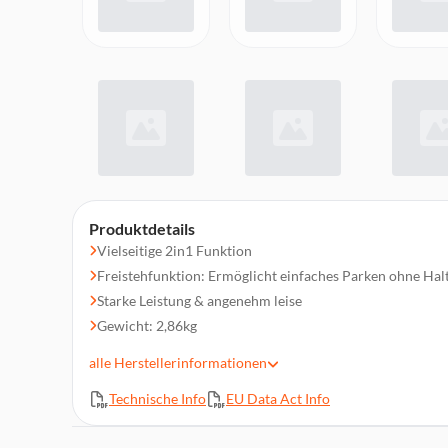
Produktdetails
Vielseitige 2in1 Funktion
Freistehfunktion: Ermöglicht einfaches Parken ohne Hal
Starke Leistung & angenehm leise
Gewicht: 2,86kg
Leistung: 25,2 V, 3 Leistungsstufen
alle
Herstellerinformationen
Staubbehältervolumen: 0,3 Liter
Technische Info
EU Data Act Info
Bis zu 40 min. Laufzeit
Inklusive UltimatePower Multi-Bodendüse und PetPro+ 