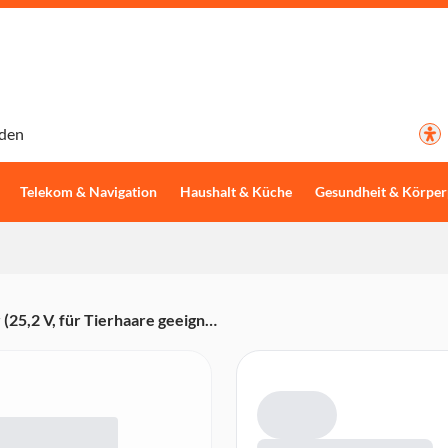
den
Telekom & Navigation
Haushalt & Küche
Gesundheit & Körper
,2 V, für Tierhaare geeignet,
it, 44% Recyclingmaterial)