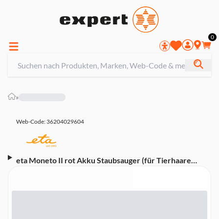
0
»
Web-Code: 36204029604
eta Moneto II rot Akku Staubsauger (für Tierhaare
geeignet, bis zu 45 min. Laufzeit)