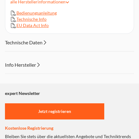
alle
Herstellerinformationen
Beleuchtung des Bereichs der gesaugt wird
Bedienungsanleitung
Technische Info
EU Data Act Info
Technische Daten
Info Hersteller
Dieser Inhalt wird aufgrund Ihrer Cookie Präferenzen nicht
angezeigt. Um diesen Inhalt anzuzeigen aktivieren Sie bitte
"Marketing".
expert Newsletter
Einstellungen anpassen
Jetzt registrieren
Kostenlose Registrierung
Bleiben Sie stets über die aktuellsten Angebote und Techniktrends