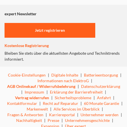
angezeigt. Um diesen Inhalt anzuzeigen aktivieren Sie bitte
"Marketing".
Mithilfe von innovativer Gesichts- und Paketerkennung
expert Newsletter
(ermöglicht durch HomeBase 3) wird täglich eine
Einstellungen anpassen
Zusammenfassung erstellt – mit wichtigen Statistiken und
Jetzt registrieren
Videoaufnahmen.
Kostenlose Registrierung
Bleiben Sie stets über die aktuellsten Angebote und Techniktrends
informiert.
Alles im Blick – jederzeit, an jedem Ort
Cookie-Einstellungen
|
Digitale Inhalte
|
Batterieentsorgung
|
Der 8 Zoll große Bildschirm kann von jeder Altersgruppe
Informationen nach ElektroG
|
mühelos bedient werden – egal ob von Kindern oder
AGB Onlinekauf / Widerrufsbelehrung
|
Datenschutzerklärung
Senioren. Das flexible Monitoring gibt dir Einblicke, wann
|
Impressum
|
Erklärung der Barrierefreiheit
|
immer du sie brauchst.
Vertrag widerrufen
|
Sicherheitsprobleme
|
Anfahrt
|
Kontaktformular
|
Recht auf Reparatur
|
60 Monate Garantie
|
Markenwelt
|
Alle Services im Überblick
|
Fragen & Antworten
|
Karriereportal
|
Unternehmer werden
|
Nachhaltigkeit
|
Presse
|
Unternehmensgeschichte
|
Expansion
|
Über expert