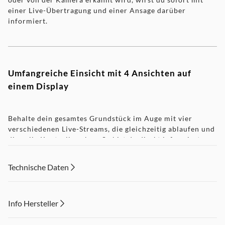
einer Live-Übertragung und einer Ansage darüber
informiert.
Umfangreiche Einsicht mit 4 Ansichten auf
einem Display
Behalte dein gesamtes Grundstück im Auge mit vier
verschiedenen Live-Streams, die gleichzeitig ablaufen und
dir volle Kontrolle geben. So bist du direkt informiert,
falls etwas passieren sollte.
Technische Daten
Smart zusammengestellte Tagesbserichte mit
Info Hersteller
wichtigen Sicherheitsmomenten
Dieser Inhalt wird aufgrund Ihrer Cookie Präferenzen nicht