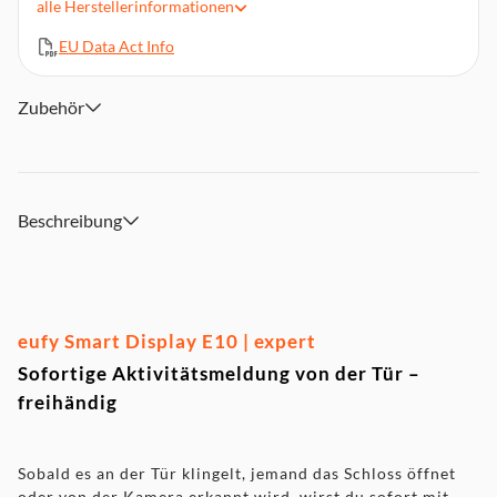
alle
Herstellerinformationen
Tägliche Berichte dank KI: Gesichtserkennung & Paket-
Tracking
EU Data Act Info
8 Zoll Touchscreen - einfach bedienbar für alle
Generationen
Zubehör
Smart-Übersicht deiner wichtigsten Sicherheitsmomente
Kompatibel mit HomeBase 3 für erweiterte Funktionen
Ideal für Familien - intuitive Nutzung, flexible Überwachung
Mehr Überblick. Mehr Sicherheit. Weniger Aufwand.
Beschreibung
eufy Smart Display E10 | expert
Sofortige Aktivitätsmeldung von der Tür –
freihändig
Sobald es an der Tür klingelt, jemand das Schloss öffnet
oder von der Kamera erkannt wird, wirst du sofort mit