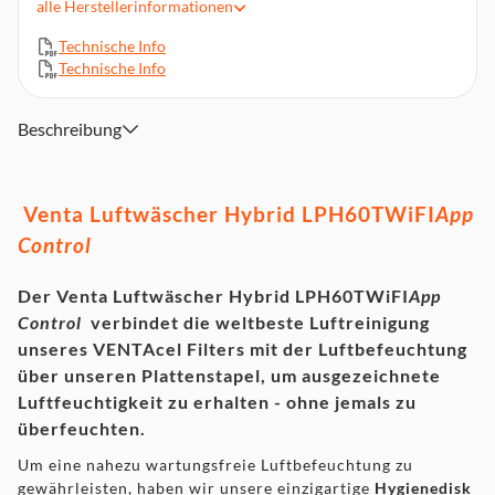
alle
Herstellerinformationen
Leicht entnehmbarer Wassertank
Kein Überfeuchten, kein Kalkniederschlag
Technische Info
Technische Info
5 Leistungsstufen
Schallpegel 17/26/37/43/47 dB(A)
Wassertank 8 l + Wasserwanne 4 l
Beschreibung
Venta Luftwäscher Hybrid LPH60TWiFI
App
Control
Der Venta Luftwäscher Hybrid LPH60TWiFI
App
Control
verbindet die weltbeste Luftreinigung
unseres VENTAcel Filters mit der Luftbefeuchtung
über unseren Plattenstapel, um ausgezeichnete
Luftfeuchtigkeit zu erhalten - ohne jemals zu
überfeuchten.
Um eine nahezu wartungsfreie Luftbefeuchtung zu
gewährleisten, haben wir unsere einzigartige
Hygienedisk