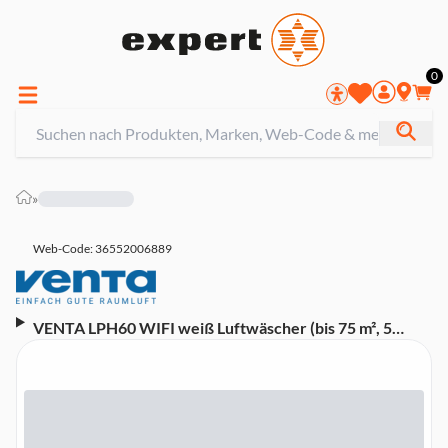
0
»
Web-Code: 36552006889
VENTA LPH60 WIFI weiß Luftwäscher (bis 75 m², 5
Befeuchtungsstufen, 8 l Wassertank,
Luftreinigerfunktion, Sleep-Modus,
Wasserbedarfsanzeige, App-Steuerung)