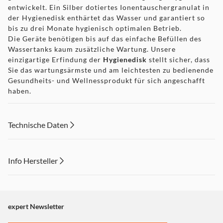
entwickelt. Ein Silber dotiertes Ionentauschergranulat in
der Hygienedisk enthärtet das Wasser und garantiert so
bis zu drei Monate hygienisch optimalen Betrieb.
Die Geräte benötigen bis auf das einfache Befüllen des
Wassertanks kaum zusätzliche Wartung. Unsere
einzigartige Erfindung der
Hygienedisk
stellt sicher, dass
Sie das wartungsärmste und am leichtesten zu bedienende
Gesundheits- und Wellnessprodukt für sich angeschafft
haben.
Mit interaktivem Touchdisplay und Fernbedienung.
Mit WiFi-Funktion für Fernsteuerung per kostenloser
App (Android/iOS).
Technische Daten
Info Hersteller
Dieser Inhalt wird aufgrund Ihrer Cookie Präferenzen nicht
angezeigt. Um diesen Inhalt anzuzeigen aktivieren Sie bitte
"Marketing".
expert Newsletter
Einstellungen anpassen