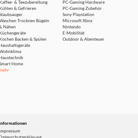
Kaffee- & Teezubereitung
PC-Gaming Hardware
Kühlen & Gefrieren
PC-Gaming Zubehör
Staubsauger
Sony Playstation
Waschen Trocknen Bügeln
Microsoft Xbox
& Nähen
Nintendo
Küchengeräte
E-Mobilität
Kochen Backen & Spülen
Outdoor & Abenteuer
Haushaltsgeräte
Wohnklima
Haustechnik
Smart Home
mehr
Informationen
Impressum
Datenschutzerklärung