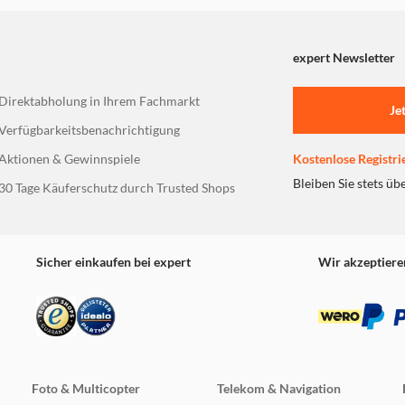
Sweet-Foam-Funktion – neue Genussw
Die Spitzengastronomie kennt das Geheimn
expert Newsletter
frische Zutaten, meisterhaft verarbeitet. G
außergewöhnliche Kaffeespezialitäten. D
Direktabholung in Ihrem Fachmarkt
Funktion aromatisiert den Milchschaum di
Je
mit dem dazugehörigen Sirupaufsatz und s
Verfügbarkeitsbenachrichtigung
Genusserlebnisse. Durch Wahl und Dosier
Aktionen & Gewinnspiele
Kostenlose Registri
lassen sich Geschmack und Intensität exak
Vorlieben anpassen. So zaubert die J8 sog
Bleiben Sie stets üb
30 Tage Käuferschutz durch Trusted Shops
Trendspezialitäten wie den Sweet Latte au
Sicher einkaufen bei expert
Wir akzeptiere
Foto & Multicopter
Telekom & Navigation