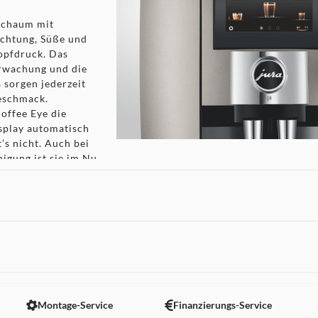
schaum mit
chtung, Süße und
nopfdruck. Das
erwachung und die
 sorgen jederzeit
eschmack.
offee Eye die
isplay automatisch
’s nicht. Auch bei
igung ist sie im Nu
n Ausdruck in der
 Qualitäten der J8
 nicht angezeigt. Um diesen Inhalt anzuzeigen aktivieren Sie bitte
Montage-Service
Finanzierungs-Service