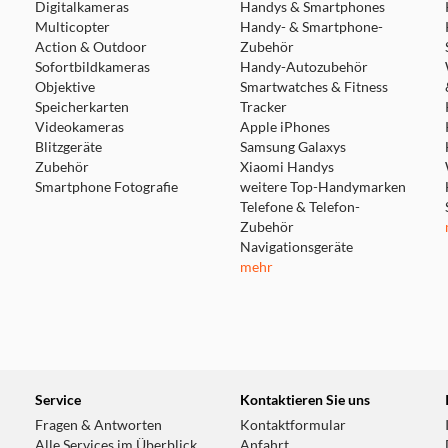
Digitalkameras
Handys & Smartphones
Multicopter
Handy- & Smartphone-
Action & Outdoor
Zubehör
Sofortbildkameras
Handy-Autozubehör
Objektive
Smartwatches & Fitness
Speicherkarten
Tracker
Videokameras
Apple iPhones
Blitzgeräte
Samsung Galaxys
Zubehör
Xiaomi Handys
Smartphone Fotografie
weitere Top-Handymarken
oder eine mit Milch
Telefone & Telefon-
appuccinoauslauf,
Zubehör
pezialität. Als
Navigationsgeräte
hl stehenden
mehr
senposition an. Für
Service
Kontaktieren Sie uns
Fragen & Antworten
Kontaktformular
Alle Services im Überblick
Anfahrt