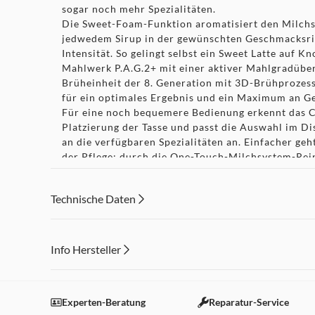
sogar noch mehr Spezialitäten.
Die Sweet-Foam-Funktion aromatisiert den Milch
jedwedem Sirup in der gewünschten Geschmacksri
Intensität. So gelingt selbst ein Sweet Latte auf K
Mahlwerk P.A.G.2+ mit einer aktiver Mahlgradüb
Brüheinheit der 8. Generation mit 3D-Brühprozess
für ein optimales Ergebnis und ein Maximum an G
Für eine noch bequemere Bedienung erkennt das C
Platzierung der Tasse und passt die Auswahl im D
an die verfügbaren Spezialitäten an. Einfacher geht
der Pflege: durch die One-Touch-Milchsystem-Rein
auf Knopfdruck erledigt. Die inneren Werte finde
äußeren Form. Das vollendete Design verleiht den
Technische Daten
ein charakteristisches Gesicht.
Info Hersteller
Highlights
Dieser Inhalt wird aufgrund Ihrer Cookie Präferenzen
Einstellungen anpassen
Experten-Beratung
Reparatur-Service