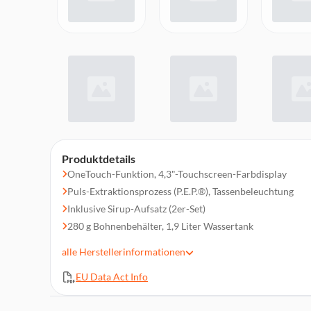
Produktdetails
OneTouch-Funktion, 4,3"-Touchscreen-Farbdisplay
Puls-Extraktionsprozess (P.E.P.®), Tassenbeleuchtung
Inklusive Sirup-Aufsatz (2er-Set)
280 g Bohnenbehälter, 1,9 Liter Wassertank
P.A.G.2+ (Professional Aroma Grinder)
alle
Herstellerinformationen
Milchschlauch, Heißwasserzubereitung
EU Data Act Info
Intelligentes Vorbrühsystem (I.P.B.A.S.©)
Einstellbare Kaffeetemperatur, Einstellbare Kaffeestärke