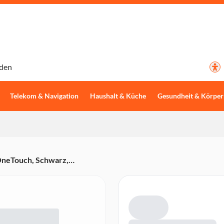
den
Telekom & Navigation
Haushalt & Küche
Gesundheit & Körper
(OneTouch, Schwarz,
behälter/Milchdüse,