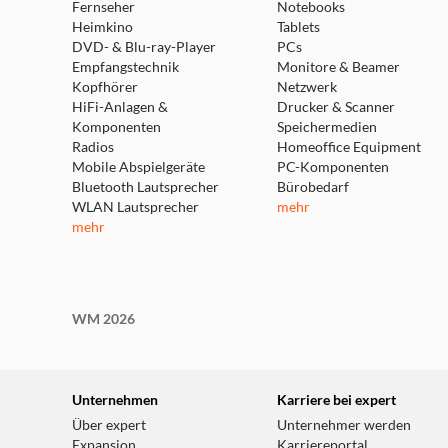
Fernseher
Notebooks
Heimkino
Tablets
DVD- & Blu-ray-Player
PCs
Empfangstechnik
Monitore & Beamer
Kopfhörer
Netzwerk
HiFi-Anlagen &
Drucker & Scanner
Komponenten
Speichermedien
Radios
Homeoffice Equipment
Coffee Eye – ein intelligenter Tassensensor
Mobile Abspielgeräte
PC-Komponenten
Bluetooth Lautsprecher
Bürobedarf
Ob ein Klassiker aus dem zentralen Kaffeeauslauf 
WLAN Lautsprecher
mehr
und Milchschaum veredelte Spezialität aus dem C
mehr
das Coffee Eye vereinfacht den Weg zur perfekten S
intelligenter Tassensensor passt er die zur Auswa
Spezialitäten auf dem Display automatisch der Tas
eine noch einfachere und intuitivere Bedienung.
WM 2026
Unternehmen
Karriere bei expert
Über expert
Unternehmer werden
Expansion
Karriereportal