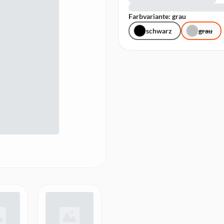
Farbvariante: grau
schwarz
grau