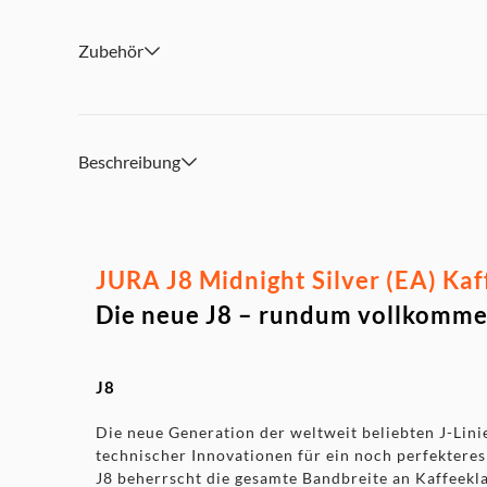
Spül-, Reinigungs- und Entkalkungsprogramm
Kompatibel mit JURA App J.O.E.®
Zubehör
Beschreibung
JURA J8 Midnight Silver (EA) Kaf
Die neue J8 – rundum vollkomm
J8
Die neue Generation der weltweit beliebten J-Linie
technischer Innovationen für ein noch perfekteres
J8 beherrscht die gesamte Bandbreite an Kaffeekla