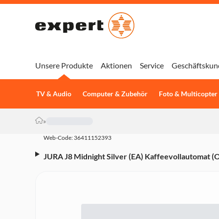
Unsere Produkte
Aktionen
Service
Geschäftskun
TV & Audio
Computer & Zubehör
Foto & Multicopter
»
Web-Code: 36411152393
JURA J8 Midnight Silver (EA) Kaffeevollautomat 
Touchscreen-Farbdisplay, 1,9 l Wassertank, Milch
Professional Aroma Grinder, App-Steuerung)