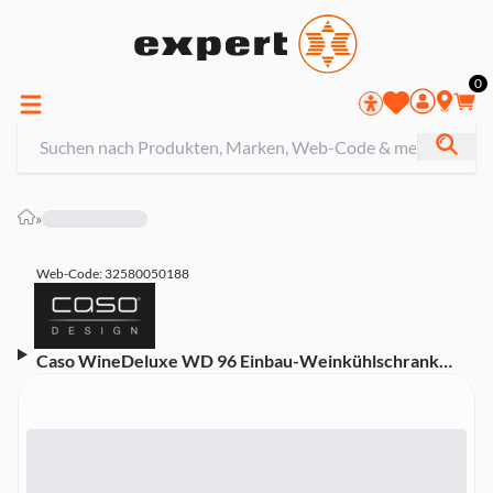
0
»
Web-Code: 32580050188
Caso WineDeluxe WD 96 Einbau-Weinkühlschrank
(EEK G, 96 Flaschen, 275 l Nutzinhalt, LED-Beleuchtung,
UV-Filter, 16 Holzböden, 179 cm Höhe, 59,5 cm Breite,
Kompressor)