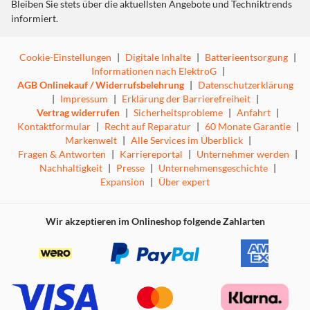
Bleiben Sie stets über die aktuellsten Angebote und Techniktrends
informiert.
Cookie-Einstellungen
|
Digitale Inhalte
|
Batterieentsorgung
|
Informationen nach ElektroG
|
AGB Onlinekauf / Widerrufsbelehrung
|
Datenschutzerklärung
|
Impressum
|
Erklärung der Barrierefreiheit
|
Vertrag widerrufen
|
Sicherheitsprobleme
|
Anfahrt
|
Kontaktformular
|
Recht auf Reparatur
|
60 Monate Garantie
|
Markenwelt
|
Alle Services im Überblick
|
Fragen & Antworten
|
Karriereportal
|
Unternehmer werden
|
Nachhaltigkeit
|
Presse
|
Unternehmensgeschichte
|
Expansion
|
Über expert
Wir akzeptieren im Onlineshop folgende Zahlarten