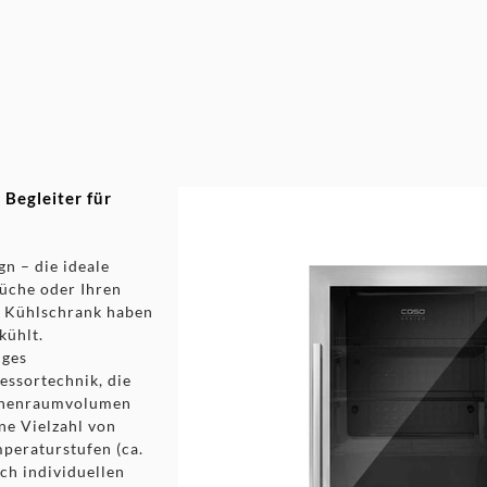
nigung
räsentation der Getränke
 Begleiter für
n – die ideale
üche oder Ihren
n Kühlschrank haben
kühlt.
iges
essortechnik, die
 Innenraumvolumen
ine Vielzahl von
peraturstufen (ca.
ch individuellen