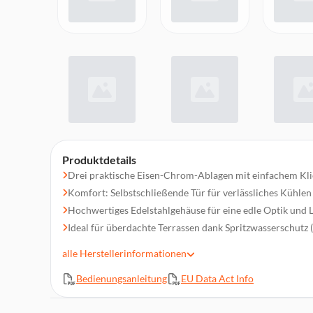
Produktdetails
Drei praktische Eisen-Chrom-Ablagen mit einfachem Kl
Komfort: Selbstschließende Tür für verlässliches Kühlen
Hochwertiges Edelstahlgehäuse für eine edle Optik und L
Ideal für überdachte Terrassen dank Spritzwasserschutz 
Temperaturregelung: Einstellbare Temperaturstufen von 
alle
Herstellerinformationen
Geräumigkeit: Ca. 63 Liter Innenraumvolumen für Geträ
Bedienungsanleitung
EU Data Act Info
Einbauoption: Auch als Einbaugerät geeignet für Küche
Partykeller
Sichtschutz: 3-lagiges, getöntes UV-Sicherheitsglas für 