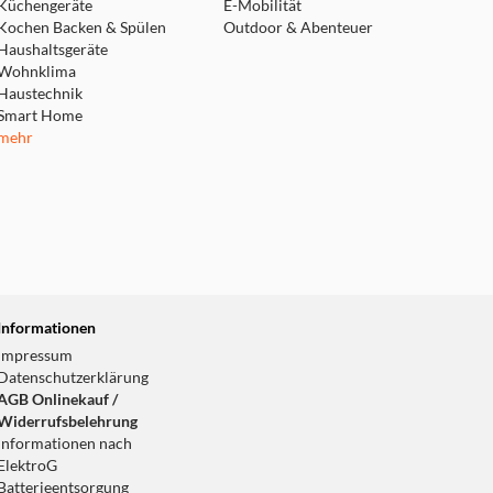
Küchengeräte
E-Mobilität
Kochen Backen & Spülen
Outdoor & Abenteuer
Haushaltsgeräte
Wohnklima
Haustechnik
Smart Home
mehr
Informationen
Impressum
Datenschutzerklärung
AGB Onlinekauf /
Widerrufsbelehrung
Informationen nach
ElektroG
Batterieentsorgung