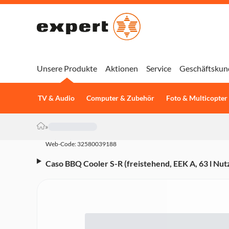
Unsere Produkte
Aktionen
Service
Geschäftskun
TV & Audio
Computer & Zubehör
Foto & Multicopter
»
Web-Code: 32580039188
Caso BBQ Cooler S-R (freistehend, EEK A, 63 l Nutz
Höhe, Edelstahl)