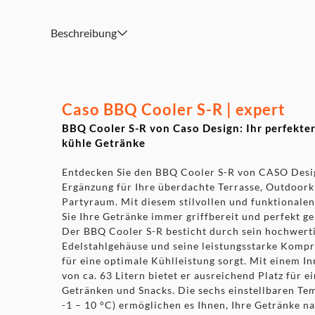
zuverlässige Kühlung
Innenraum aus pflegeleichtem Edelstahl für einfache Rei
Beschreibung
Zuschaltbare LED-Innenbeleuchtung für eine perfekte P
Caso BBQ Cooler S-R | expert
BBQ Cooler S-R von Caso Design: Ihr perfekter
kühle Getränke
Entdecken Sie den BBQ Cooler S-R von CASO Desig
Ergänzung für Ihre überdachte Terrasse, Outdoork
Partyraum. Mit diesem stilvollen und funktionale
Sie Ihre Getränke immer griffbereit und perfekt ge
Der BBQ Cooler S-R besticht durch sein hochwert
Edelstahlgehäuse und seine leistungsstarke Kompr
für eine optimale Kühlleistung sorgt. Mit einem
von ca. 63 Litern bietet er ausreichend Platz für e
Getränken und Snacks. Die sechs einstellbaren Tem
-1 – 10 °C) ermöglichen es Ihnen, Ihre Getränke na