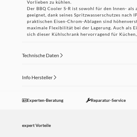
Vorlieben zu kühlen.
Der BBQ Cooler S-R ist sowohl für den Innen- als
geeignet, dank seines Spritzwasserschutzes nach I
praktischen Eisen-Chrom-Ablagen sind höhenverst
maximale Flexibilität bei der Lagerung. Auch als E
sich dieser Kühlschrank hervorragend für Küche
und Partykeller.
Mit dem BBQ Cooler S-R von CASO Design haben 
Getränke zur Hand und präsentieren diese auf an
Technische Daten
Perfekt für jede Grillparty und jeden entspannte
Info Hersteller
Dieser Inhalt wird aufgrund Ihrer Cookie Präferenzen
Einstellungen anpassen
Experten-Beratung
Reparatur-Service
expert Vorteile