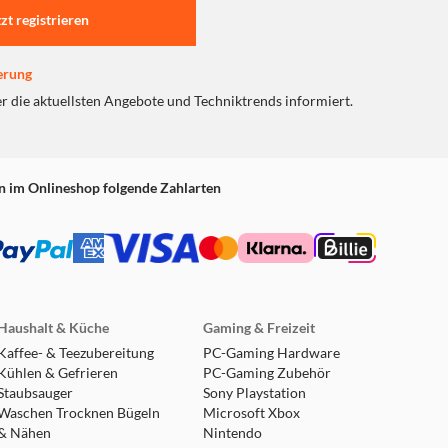
tzt registrieren
erung
er die aktuellsten Angebote und Techniktrends informiert.
n im Onlineshop folgende Zahlarten
Haushalt & Küche
Gaming & Freizeit
Kaffee- & Teezubereitung
PC-Gaming Hardware
Kühlen & Gefrieren
PC-Gaming Zubehör
Staubsauger
Sony Playstation
Waschen Trocknen Bügeln
Microsoft Xbox
& Nähen
Nintendo