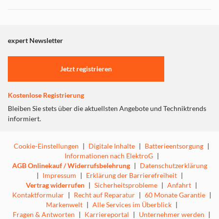
- 3x Türfächer
Dieser Inhalt wird aufgrund Ihrer Cookie Präferenzen nicht
- Farben: Weiß / Silber / Schwarz / Rot
angezeigt. Um diesen Inhalt anzuzeigen aktivieren Sie bitte
- Gerätemaße: 143,0 x 55,0 x 56,7 cm
"Marketing".
expert Newsletter
Einstellungen anpassen
Jetzt registrieren
Kostenlose Registrierung
Bleiben Sie stets über die aktuellsten Angebote und Techniktrends
informiert.
Cookie-Einstellungen
|
Digitale Inhalte
|
Batterieentsorgung
|
Informationen nach ElektroG
|
AGB Onlinekauf / Widerrufsbelehrung
|
Datenschutzerklärung
|
Impressum
|
Erklärung der Barrierefreiheit
|
Vertrag widerrufen
|
Sicherheitsprobleme
|
Anfahrt
|
Kontaktformular
|
Recht auf Reparatur
|
60 Monate Garantie
|
Markenwelt
|
Alle Services im Überblick
|
Fragen & Antworten
|
Karriereportal
|
Unternehmer werden
|