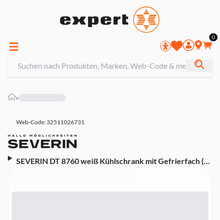
0
»
Web-Code: 32511026731
SEVERIN DT 8760 weiß Kühlschrank mit Gefrierfach (E,
Doppeltürer, freistehend, Nutzinhalt 206 l, Höhe 143
cm, Breite 55 cm, veggi-box, leise, LED-Beleuchtung,
Flaschen-Regal)