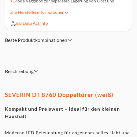
Große Veggibox zur seperaten Lagerung von Obst und
Gemüse
alle
Herstellerinformationen
2 höhenverstellbare Glasablagen
Türanschlag wechselbar
EU Data Act Info
Extrem leise – 40 dB
Abmessungen (HxBxT): 143 x 55 x 56,7 cm
Beste Produktkombinationen
Beschreibung
SEVERIN DT 8760 Doppeltürer (weiß)
Kompakt und Preiswert – Ideal für den kleinen
Haushalt
Moderne LED Beleuchtung für angenehm helles Licht und