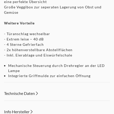
eine perfekte Übersicht
Große Veggibox zur seperaten Lagerung von Obst und
Gemüse
Weitere Vorteile
- Türanschlag wechselbar
- Extrem leise – 40 dB
- 4 Sterne Gefrierfach
- 2x höhenverstellbare Abstellflächen
- Inkl. Eierablage und Eiswürfelschale
Mechanische Steuerung durch Drehregler an der LED
Lampe
Integrierte Griffmulde zur einfachen Öffnung
Türschlag wechselbar je nach optimaler Position
Für Freunde der Technik
Technische Daten
- Klimaklasse: N, ST
- Gefrierkapazität: 2 kg/ 24 Stunden
Info Hersteller
- Gefrierzeit bei Stromausfall: 22 h