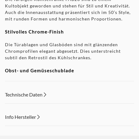
Kultobjekt geworden und stehen für Stil und Kreativität.
Auch die Innenausstattung präsentiert sich im 50’s Style,
mit runden Formen und harmonischen Proportionen.
Stilvolles Chrome-Finish
Die Türablagen und Glasböden sind mit glänzenden
Chromprofilen elegant abgesetzt. Dies unterstreicht
subtil den Retrostil des Kühlschrankes.
Obst- und Gemüseschublade
Diese Schublade ist bequem zu bedienen, verfügt über ein
transparentes Sichtfenster und ist mit einem
Technische Daten
Schieberegler für die Regelung der Luftfeuchtigkeit
ausgestattet.
Info Hersteller
Dieser Inhalt wird aufgrund Ihrer Cookie Präferenzen nicht
angezeigt. Um diesen Inhalt anzuzeigen aktivieren Sie bitte