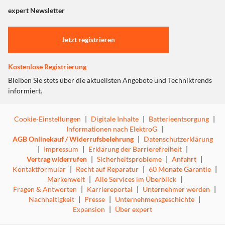
"Marketing".
expert Newsletter
Einstellungen anpassen
Jetzt registrieren
Kostenlose Registrierung
Bleiben Sie stets über die aktuellsten Angebote und Techniktrends
informiert.
Cookie-Einstellungen
|
Digitale Inhalte
|
Batterieentsorgung
|
Informationen nach ElektroG
|
AGB Onlinekauf / Widerrufsbelehrung
|
Datenschutzerklärung
|
Impressum
|
Erklärung der Barrierefreiheit
|
Vertrag widerrufen
|
Sicherheitsprobleme
|
Anfahrt
|
Kontaktformular
|
Recht auf Reparatur
|
60 Monate Garantie
|
Markenwelt
|
Alle Services im Überblick
|
Fragen & Antworten
|
Karriereportal
|
Unternehmer werden
|
LED-Beleuchtung
Nachhaltigkeit
|
Presse
|
Unternehmensgeschichte
|
Expansion
|
Über expert
Die beiden flächenbündig eingelassenen LED-Lichtleisten
in den Seiten sorgen für eine perfekte Ausleuchtung in