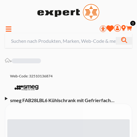
0
»
Web-Code: 32510136874
smeg FAB28LBL6 Kühlschrank mit Gefrierfach
(Freistehend, EEK C, 270 l Nutzinhalt, 60,1 cm Breite,
153 cm Höhe, Schwarz, 50's Style)