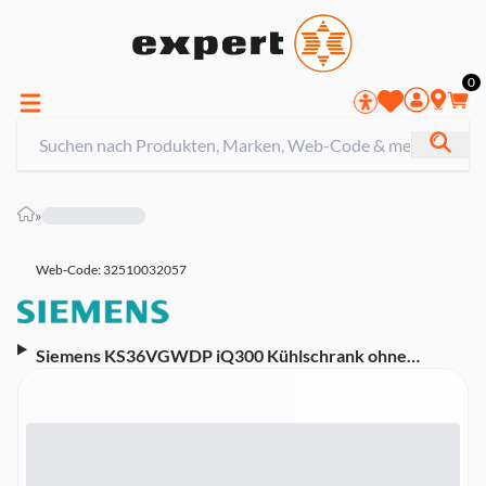
0
»
Web-Code: 32510032057
Siemens KS36VGWDP iQ300 Kühlschrank ohne
Gefrierfach (freistehend, EEK D, 346 l Nutzinhalt, 60 cm
Breite, 186 cm Höhe, weiß)