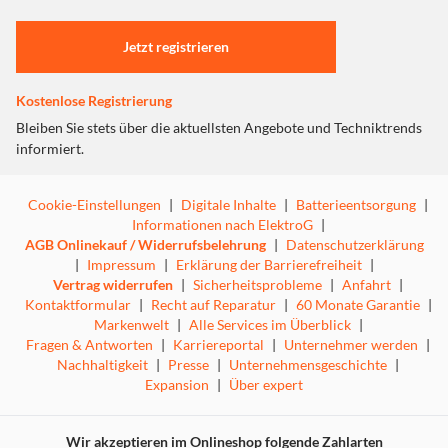
Einstellungen anpassen
Jetzt registrieren
Kostenlose Registrierung
Bleiben Sie stets über die aktuellsten Angebote und Techniktrends
informiert.
Cookie-Einstellungen
|
Digitale Inhalte
|
Batterieentsorgung
|
Informationen nach ElektroG
|
AGB Onlinekauf / Widerrufsbelehrung
|
Datenschutzerklärung
|
Impressum
|
Erklärung der Barrierefreiheit
|
Vertrag widerrufen
|
Sicherheitsprobleme
|
Anfahrt
|
Kontaktformular
|
Recht auf Reparatur
|
60 Monate Garantie
|
Markenwelt
|
Alle Services im Überblick
|
Fragen & Antworten
|
Karriereportal
|
Unternehmer werden
|
Nachhaltigkeit
|
Presse
|
Unternehmensgeschichte
|
Expansion
|
Über expert
Wir akzeptieren im Onlineshop folgende Zahlarten