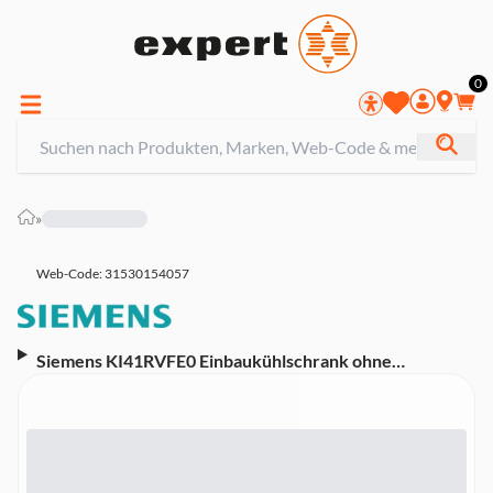
0
»
Web-Code: 31530154057
Siemens KI41RVFE0 Einbaukühlschrank ohne
Gefrierfach (integrierbar, EEK E, 204 l Nutzinhalt,
Display, 122,1 cm hoch, 54,1 cm breit)