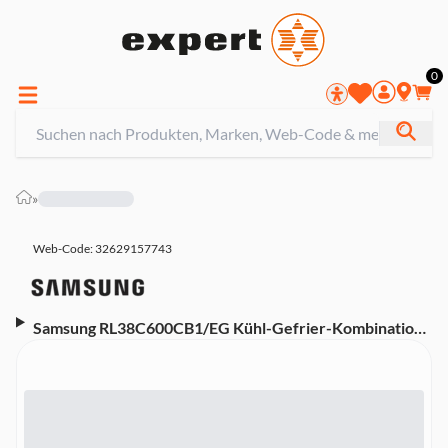
0
»
Web-Code: 32629157743
Samsung RL38C600CB1/EG Kühl-Gefrier-Kombination
(freistehend, EEK C, 390 l Nutzinhalt, Wifi & AI Energy
Mode, SpaceMax™, No Frost+, 59,5 cm Breite, 203 cm
Höhe, Premium Black Steel, Smart Home)