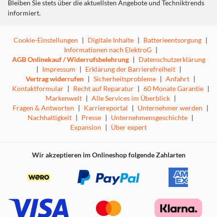
Bleiben Sie stets über die aktuellsten Angebote und Techniktrends
informiert.
Cookie-Einstellungen
|
Digitale Inhalte
|
Batterieentsorgung
|
Informationen nach ElektroG
|
AGB Onlinekauf / Widerrufsbelehrung
|
Datenschutzerklärung
|
Impressum
|
Erklärung der Barrierefreiheit
|
Vertrag widerrufen
|
Sicherheitsprobleme
|
Anfahrt
|
Kontaktformular
|
Recht auf Reparatur
|
60 Monate Garantie
|
Markenwelt
|
Alle Services im Überblick
|
Fragen & Antworten
|
Karriereportal
|
Unternehmer werden
|
Nachhaltigkeit
|
Presse
|
Unternehmensgeschichte
|
Expansion
|
Über expert
Wir akzeptieren im Onlineshop folgende Zahlarten