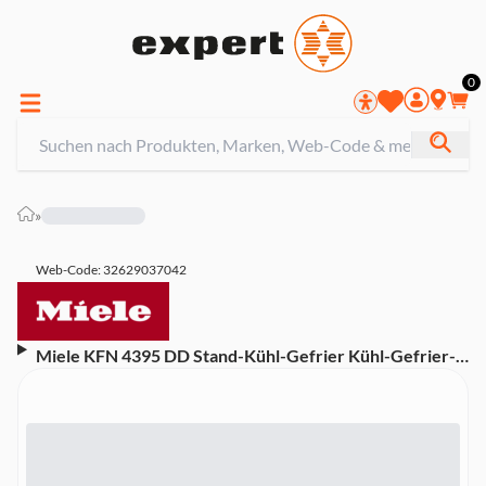
0
»
Web-Code: 32629037042
Miele KFN 4395 DD Stand-Kühl-Gefrier Kühl-Gefrier-
Kombination (freistehend, EEK D, 371 Liter
Gesamtnutzinhalt, DailyFresh, NoFrost, 3
Gefrierschubladen, 60 cm Breite, 201,5 cm Höhe, Weiß)