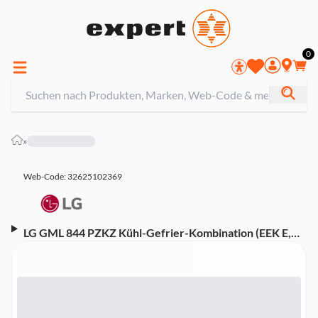
0
»
Web-Code: 32625102369
LG GML 844 PZKZ Kühl-Gefrier-Kombination (EEK E,
freistehend, Side-by-Side, Multi-Door, T-Door, Total
NoFrost, 178,7 cm hoch, 506 l Nutzinhalt, Crushed Ice)