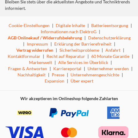
Bleiben Sie stets über die aktuellsten Angebote und Techniktrends
informiert.
Cookie-Einstellungen
|
Digitale Inhalte
|
Batterieentsorgung
|
Informationen nach ElektroG
|
AGB Onlinekauf / Widerrufsbelehrung
|
Datenschutzerklärung
|
Impressum
|
Erklärung der Barrierefreiheit
|
Vertrag widerrufen
|
Sicherheitsprobleme
|
Anfahrt
|
Kontaktformular
|
Recht auf Reparatur
|
60 Monate Garantie
|
Markenwelt
|
Alle Services im Überblick
|
Fragen & Antworten
|
Karriereportal
|
Unternehmer werden
|
Nachhaltigkeit
|
Presse
|
Unternehmensgeschichte
|
Expansion
|
Über expert
Wir akzeptieren im Onlineshop folgende Zahlarten