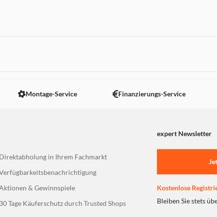
n grau
 nicht angezeigt. Um diesen Inhalt anzuzeigen aktivieren Sie bitte
Montage-Service
Finanzierungs-Service
expert Newsletter
Direktabholung in Ihrem Fachmarkt
Je
Verfügbarkeitsbenachrichtigung
Aktionen & Gewinnspiele
Kostenlose Registri
Bleiben Sie stets üb
30 Tage Käuferschutz durch Trusted Shops