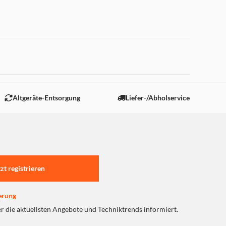
 "Marketing".
Altgeräte-Entsorgung
Liefer-/Abholservice
tzt registrieren
erung
er die aktuellsten Angebote und Techniktrends informiert.