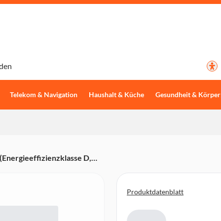
den
Telekom & Navigation
Haushalt & Küche
Gesundheit & Körper
nergieeffizienzklasse D,
 Nutzinhalt Kühlen/Gefrieren
chubfächer, 1 Gemüseschubfach,
3D Luftzirkulation, Inverter,
Produktdatenblatt
hl-Imitation grau,