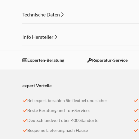
Türmaterial gebürstetes Metall, Farbe Edelstahl-Imitatio
Abmessungen (HxBxT): 178,6 mmx910 mmx643 mm
Technische Daten
Info Hersteller
Dieser Inhalt wird aufgrund Ihrer Cookie Präferenzen
Einstellungen anpassen
Experten-Beratung
Reparatur-Service
expert Vorteile
Bei expert bezahlen Sie flexibel und sicher
Beste Beratung und Top-Services
Deutschlandweit über 400 Standorte
Bequeme Lieferung nach Hause