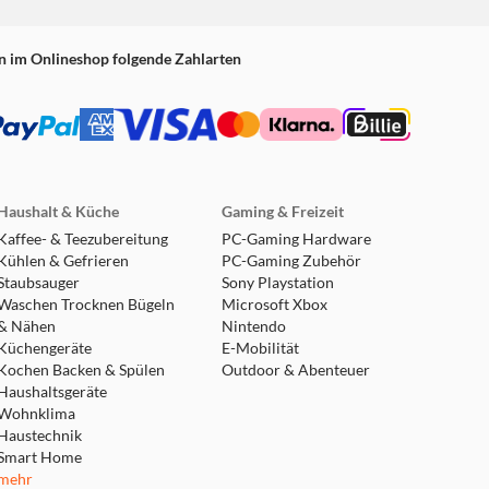
n im Onlineshop folgende Zahlarten
Haushalt & Küche
Gaming & Freizeit
Kaffee- & Teezubereitung
PC-Gaming Hardware
Kühlen & Gefrieren
PC-Gaming Zubehör
Staubsauger
Sony Playstation
Waschen Trocknen Bügeln
Microsoft Xbox
& Nähen
Nintendo
Küchengeräte
E-Mobilität
Kochen Backen & Spülen
Outdoor & Abenteuer
Haushaltsgeräte
Wohnklima
Haustechnik
Smart Home
mehr