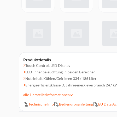
Produktdetails
Touch Control, LED Display
LED-Innenbeleuchtung in beiden Bereichen
Nutzinhalt Kühlen/Gefrieren 334 / 185 Liter
Energieeffizienzklasse D, Jahresenergieverbrauch 247 k
Total No Frost
alle
Herstellerinformationen
Chrom Weinregal, 2 FreshZone Schubfächer, 1 Gemüses
Technische Info
Bedienungsanleitung
EU Data Act
Multiflow 360° - Multi 3D Luftzirkulation, langlebiger In
4 Glasabstellflächen im Kühlteil, 5 Glasabstellflächen im 