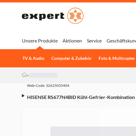
Unsere Produkte
Aktionen
Service
Geschäftskun
TV & Audio
Computer & Zubehör
Foto & Multicopter
»
Web-Code: 32625035404
HISENSE RS677N4BID Kühl-Gefrier-Kombination (E
Jahresenergieverbrauch 247 kWh, Total No Frost,
334 / 185 Liter, Chrom Weinregal, 2 FreshZone S
Touch Control, LED Display, Multiflow 360° - Multi 
Side-by-Side, LED-Innenbeleuchtung, Farbe Edelsta
Abmessungen (HxBxT): 178,6 x 91 x 64,3 cm)