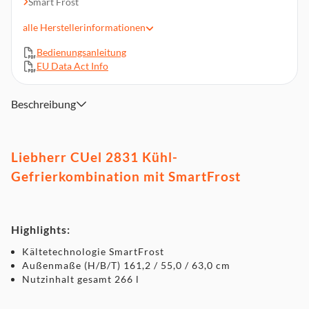
Smart Frost
4 Ablageflächen im Kühlteil, 2 Obst-/Gemüseschalen
alle
Herstellerinformationen
Drehregler-Bedienung
Bedienungsanleitung
Flaschenbord
EU Data Act Info
Abmessungen (HxBxT): 161,2 x 55,0 x 63,0 cm
Beschreibung
Liebherr CUel 2831 Kühl-
Gefrierkombination mit SmartFrost
Highlights:
Kältetechnologie SmartFrost
Außenmaße (H/B/T) 161,2 / 55,0 / 63,0 cm
Nutzinhalt gesamt 266 l