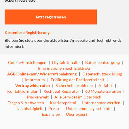
expert Newsletter
Einstellungen anpassen
VarioSpace
Jetzt registrieren
Bei allen Gefriergeräten mit NoFrost und SmartFrost
können die Schubfächer und die darunter liegenden Glas-
Kostenlose Registrierung
Zwischenböden komfortabel entnommen werden. So
entsteht VarioSpace – das praktische System für Extra-
Bleiben Sie stets über die aktuellsten Angebote und Techniktrends
Stauraum, damit selbst für größeres Gefriergut schnell
informiert.
Platz geschaffen ist.
Cookie-Einstellungen
|
Digitale Inhalte
|
Batterieentsorgung
|
Transparente Gemüsefächer
Informationen nach ElektroG
|
AGB Onlinekauf / Widerrufsbelehrung
|
Datenschutzerklärung
Transparente Gemüsefächer bieten viel Platz für die
|
Impressum
|
Erklärung der Barrierefreiheit
|
übersichtliche Einlagerung von Obst und Gemüse. Zudem
Vertrag widerrufen
|
Sicherheitsprobleme
|
Anfahrt
|
sind sie leicht zu reinigen.
Kontaktformular
|
Recht auf Reparatur
|
60 Monate Garantie
|
Markenwelt
|
Alle Services im Überblick
|
Fragen & Antworten
|
Karriereportal
|
Unternehmer werden
|
Wechselbarer Türanschlag
Nachhaltigkeit
|
Presse
|
Unternehmensgeschichte
|
Die Geräte sind werksseitig mit rechtem Türanschlag
Expansion
|
Über expert
ausgestattet. Mit der Möglichkeit, den Türanschlag zu
wechseln, kann das Gerät immer optimal im