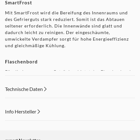
SmartFrost
Mit SmartFrost wird die Bereifung des Innenraums und
des Gefrierguts stark reduziert. Somit ist das Abtauen
seltener erforderlich. Die Innenwände sind glatt und
dadurch leicht zu reinigen. Der eingeschäumte,
umwickelte Verdampfer sorgt für hohe Energieeffizienz
und gleichmäßige Kühlung.
Flaschenbord
Für die Lagerung von Getränken bietet das Flaschenbord
eine ebenso praktische wie formschöne Lösung. Hier
lassen sich Flaschen platzsparend aufbewahren.
Technische Daten
FrostSafe
Bei FrostSafe sind die extra hohen und herausnehmbaren
Info Hersteller
Schubfächer rundum geschlossen. Dadurch kann Kälte
Dieser Inhalt wird aufgrund Ihrer Cookie Präferenzen nicht
beim Geräteöffnen nicht so schnell entweichen. Die
transparente Front der Fächer gewährleistet einen
angezeigt. Um diesen Inhalt anzuzeigen aktivieren Sie bitte
optimalen Überblick über das Gefriergut.
"Marketing".