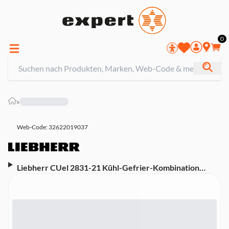
0
»
Web-Code: 32622019037
Liebherr CUel 2831-21 Kühl-Gefrier-Kombination
(freistehend, F, 266 l Nutzinhalt, SmartFrost, 2
Schubfächer, 161,2 cm hoch, 55 cm breit, silber)