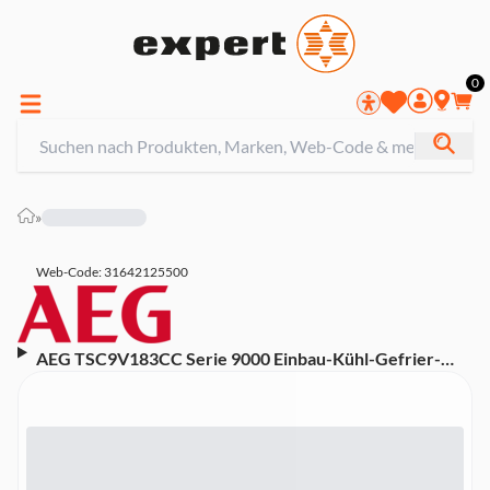
0
»
Web-Code: 31642125500
AEG TSC9V183CC Serie 9000 Einbau-Kühl-Gefrier-
Kombination (Integrierbar, EEK C, 223 l Nutzinhalt,
GreenZone+, LCD-Display, NoFrost, 3
Gefrierschubladen, AEG App, 55,7 cm Breite, 176,9 cm
Höhe, Weiß, MultiChill 0°-Schublade)