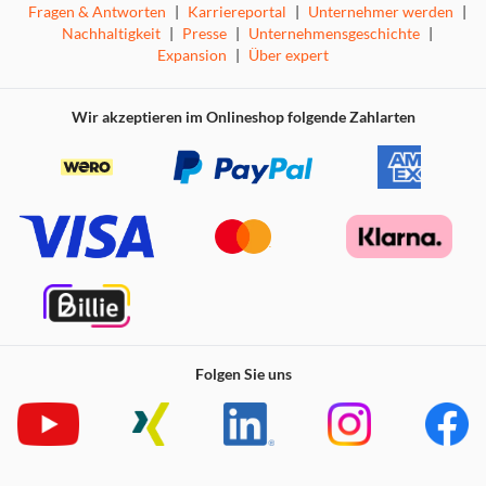
Fragen & Antworten
|
Karriereportal
|
Unternehmer werden
|
Genieße die Flexibilität deiner Kühl-Gefrierkombination
Nachhaltigkeit
|
Presse
|
Unternehmensgeschichte
|
dank des MultiSwitch, das sich an deine individuellen
Expansion
|
Über expert
Bedürfnisse anpasst. Du kannst das Gefrierfach auf +4 °C
einstellen, um den Kühlraum zu erweitern, oder es bei
seiner üblichen Temperatur zwischen -15 °C und -24 °C
Wir akzeptieren im Onlineshop folgende Zahlarten
nutzen.
Folgen Sie uns