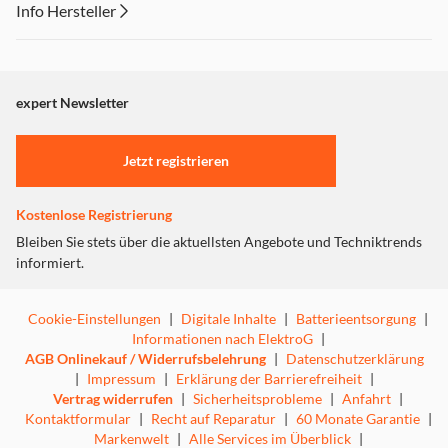
70 % Recycelter Kunststoff - ohne Kompromisse bei
Info Hersteller
Qualität und Leistung
Dieser Inhalt wird aufgrund Ihrer Cookie Präferenzen nicht
Die Innenauskleidung der AEG Kühl-Gefrierkombination
angezeigt. Um diesen Inhalt anzuzeigen aktivieren Sie bitte
besteht aus 70 % recyceltem Kunststoff. Der Kunststoff
"Marketing".
expert Newsletter
aus alten Kühlschränken wird für die Herstellung neuer
Einstellungen anpassen
Kühlschränke genutzt und trägt so zur Abfallvermeidung
durch Kreislaufwirtschaft bei.
Jetzt registrieren
GreenZone+: Schützt die Frische von Obst und
Kostenlose Registrierung
Gemüse – ganz automatisch
Bleiben Sie stets über die aktuellsten Angebote und Techniktrends
Vollständig getrennt vom Rest des Kühlbereichs sorgt die
informiert.
GreenZone+ Schublade für optimale Luftfeuchtigkeit. Die
innovative Membran entfernt automatisch überschüssiges
Cookie-Einstellungen
|
Digitale Inhalte
|
Batterieentsorgung
|
Kondenswasser und erhält so bis zu 95 % der Vitamine
Informationen nach ElektroG
|
nach 11 Tagen – für weniger Food Waste und besseren
AGB Onlinekauf / Widerrufsbelehrung
|
Datenschutzerklärung
Geschmack.
|
Impressum
|
Erklärung der Barrierefreiheit
|
Vertrag widerrufen
|
Sicherheitsprobleme
|
Anfahrt
|
Dein individuelles Gefrierfach: Flexible Frische für
Kontaktformular
|
Recht auf Reparatur
|
60 Monate Garantie
|
deine Lebensmittel
Markenwelt
|
Alle Services im Überblick
|