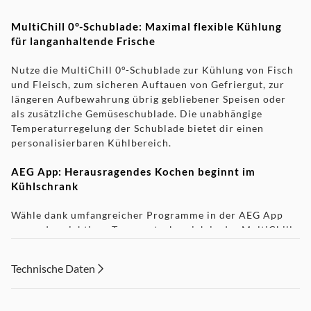
MultiChill 0°-Schublade: Maximal flexible Kühlung
für langanhaltende Frische
Nutze die MultiChill 0°-Schublade zur Kühlung von Fisch
und Fleisch, zum sicheren Auftauen von Gefriergut, zur
längeren Aufbewahrung übrig gebliebener Speisen oder
als zusätzliche Gemüseschublade. Die unabhängige
Temperaturregelung der Schublade bietet dir einen
personalisierbaren Kühlbereich.
AEG App: Herausragendes Kochen beginnt im
Kühlschrank
Wähle dank umfangreicher Programme in der AEG App
genau den richtigen Temperaturbereich in der MultiChill
0°-Schublade – für ein sicheres Auftauen von
Lebensmitteln, lange Frische für übrig gebliebene Speisen
Technische Daten
oder die perfekte Temperatur für das Gären deines
Brotteigs.