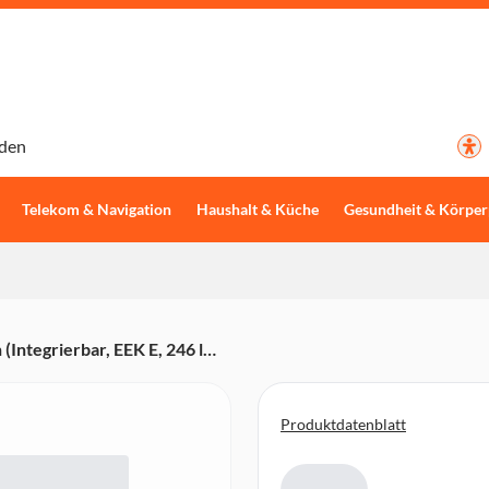
den
Telekom & Navigation
Haushalt & Küche
Gesundheit & Körper
ntegrierbar, EEK E, 246 l
erschubladen, 54 cm Breite,
Produktdatenblatt