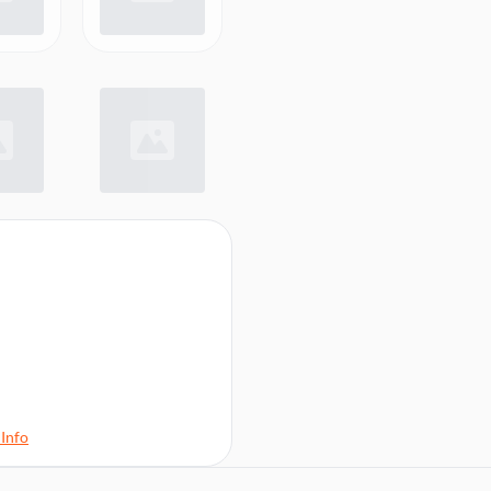
müseschubladen, Flaschenablage
Info