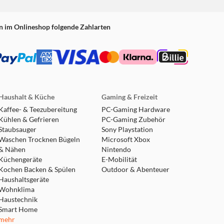
n im Onlineshop folgende Zahlarten
Haushalt & Küche
Gaming & Freizeit
Kaffee- & Teezubereitung
PC-Gaming Hardware
Kühlen & Gefrieren
PC-Gaming Zubehör
Staubsauger
Sony Playstation
Waschen Trocknen Bügeln
Microsoft Xbox
& Nähen
Nintendo
Küchengeräte
E-Mobilität
Kochen Backen & Spülen
Outdoor & Abenteuer
Haushaltsgeräte
Wohnklima
Haustechnik
Smart Home
mehr