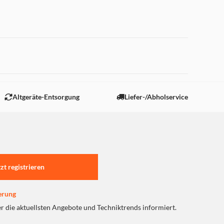
 "Marketing".
Altgeräte-Entsorgung
Liefer-/Abholservice
tzt registrieren
erung
er die aktuellsten Angebote und Techniktrends informiert.