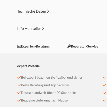
Inverter Kompressor
Abmessungen (HxBxT): ca. 176,9 x 54 x 54 cm, Gewicht: 
Technische Daten
Info Hersteller
Dieser Inhalt wird aufgrund Ihrer Cookie Präferenzen
Einstellungen anpassen
Experten-Beratung
Reparatur-Service
expert Vorteile
Bei expert bezahlen Sie flexibel und sicher
Beste Beratung und Top-Services
Deutschlandweit über 400 Standorte
Bequeme Lieferung nach Hause