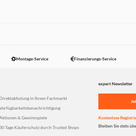
63 kg
 nicht angezeigt. Um diesen Inhalt anzuzeigen aktivieren Sie bitte
Montage-Service
Finanzierungs-Service
expert Newsletter
Direktabholung in Ihrem Fachmarkt
Je
Verfügbarkeitsbenachrichtigung
Aktionen & Gewinnspiele
Kostenlose Registri
Bleiben Sie stets üb
30 Tage Käuferschutz durch Trusted Shops