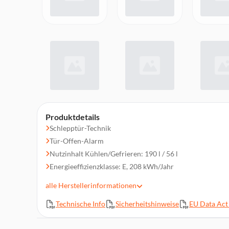
Produktdetails
Schlepptür-Technik
Tür-Offen-Alarm
Nutzinhalt Kühlen/Gefrieren: 190 l / 56 l
Energieeffizienzklasse: E, 208 kWh/Jahr
NoFrost-Frostreduzierung
alle
Herstellerinformationen
4/3 Abstellflächen, 3 Gefrierschubladen, 2 Frische-/Ge
Technische Info
Sicherheitshinweise
EU Data Act 
LED-Beleuchtung
Display, Elektronische Steuerung