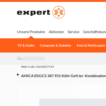
Unsere Produkte
Aktionen
Service
Geschäftskun
TV & Audio
Computer & Zubehör
Foto & Multicopter
»
Web-Code: 31642027143
AMICA EKGCS 387 931 Kühl-Gefrier-Kombination (I
Nutzinhalt, FrischeZone, Display, NoFrost, 3 Gefri
176,9 cm Höhe, Weiß)