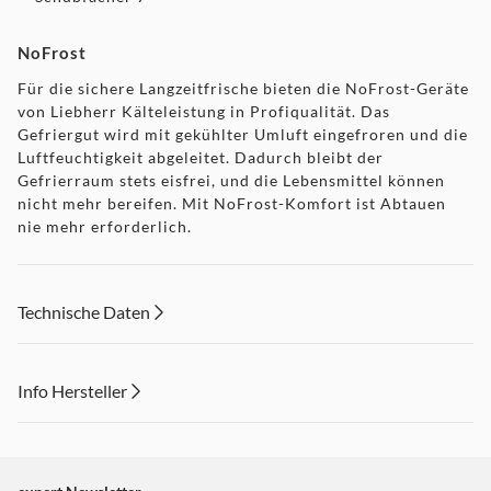
NoFrost
Für die sichere Langzeitfrische bieten die NoFrost-Geräte
von Liebherr Kälteleistung in Profiqualität. Das
Gefriergut wird mit gekühlter Umluft eingefroren und die
Luftfeuchtigkeit abgeleitet. Dadurch bleibt der
Gefrierraum stets eisfrei, und die Lebensmittel können
nicht mehr bereifen. Mit NoFrost-Komfort ist Abtauen
nie mehr erforderlich.
SuperFrost-Automatik
Technische Daten
Die SuperFrost-Automatik macht das Einfrieren zum
einfachen und energiesparenden Vergnügen. Sie
übernimmt das schnelle Absenken der Temperatur auf -32
°C und schafft so die Kältereserve für vitaminschonendes
Info Hersteller
Einfrieren. Sobald der Einfriervorgang abgeschlossen ist,
schaltet die SuperFrost-Automatik nach maximal 65
Dieser Inhalt wird aufgrund Ihrer Cookie Präferenzen nicht
Stunden auf Normalbetrieb zurück und trägt damit zur
angezeigt. Um diesen Inhalt anzuzeigen aktivieren Sie bitte
Stromersparnis bei.
"Marketing".