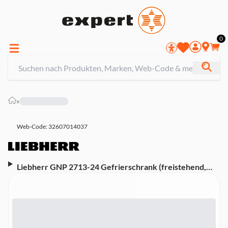
0
»
Web-Code: 32607014037
Liebherr GNP 2713-24 Gefrierschrank (freistehend,
EEK F, 232 l Nutzinhalt, NoFrost, Display, 7 Schubfächer,
164,4 cm hoch, 60 cm breit)