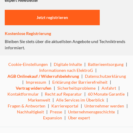
expert Newsletter
Einstellungen anpassen
Türalarm
Jetzt registrieren
Zum sicheren Schutz der Lebensmittel warnt der
akustische Türalarm nach 60 Sekunden geöffneter Tür.
Kostenlose Registrierung
Bleiben Sie stets über die aktuellsten Angebote und Techniktrends
Kindersicherung
informiert.
Die Kindersicherung ist so programmierbar, dass ein
versehentliches Ausschalten des Gerätes verhindert wird.
Cookie-Einstellungen
|
Digitale Inhalte
|
Batterieentsorgung
|
Wenn die Kindersicherung eingeschaltet ist, wird dies
Informationen nach ElektroG
|
durch ein Symbol im MagicEye angezeigt.
AGB Onlinekauf / Widerrufsbelehrung
|
Datenschutzerklärung
|
Impressum
|
Erklärung der Barrierefreiheit
|
FrostSafe
Vertrag widerrufen
|
Sicherheitsprobleme
|
Anfahrt
|
Kontaktformular
|
Recht auf Reparatur
|
60 Monate Garantie
|
Bei FrostSafe sind die extra hohen und herausnehmbaren
Markenwelt
|
Alle Services im Überblick
|
Schubfächer rundum geschlossen. Dadurch kann Kälte
Fragen & Antworten
|
Karriereportal
|
Unternehmer werden
|
beim Geräteöffnen nicht so schnell entweichen. Die
Nachhaltigkeit
|
Presse
|
Unternehmensgeschichte
|
transparente Front der Fächer gewährleistet einen
Expansion
|
Über expert
optimalen Überblick über das Gefriergut.