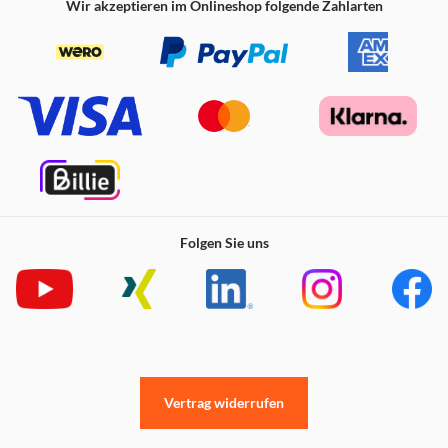
Wir akzeptieren im Onlineshop folgende Zahlarten
VarioSpace
Bei allen Gefriergeräten mit NoFrost und SmartFrost
können die Schubfächer und die darunter liegenden Glas-
Zwischenböden komfortabel entnommen werden. So
entsteht VarioSpace – das praktische System für Extra-
Stauraum, damit selbst für größeres Gefriergut schnell
Platz geschaffen ist.
Folgen Sie uns
Vertrag widerrufen