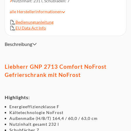
Nutzinhalt: 231 l, Schubladen: 7
Lagerzeit bei Störung: 8.1 Std.
alle
Herstellerinformationen
Gefriervermögen: 13.1 kg/24Std.
Bedienungsanleitung
Display, Tasten-Bedienung
EU Data Act Info
VarioSpace, Transportrollen
Abmessungen (HxBxT): 164.4 x 60 x 63 cm, Gewicht: 63,6 kg
Beschreibung
Liebherr GNP 2713 Comfort NoFrost
Gefrierschrank mit NoFrost
Highlights:
Energieeffizienzklasse F
Kältetechnologie NoFrost
Außenmaße (H/B/T) 164,4 / 60,0 / 63,0 cm
Nutzinhalt gesamt 232 l
Schubfächer 7