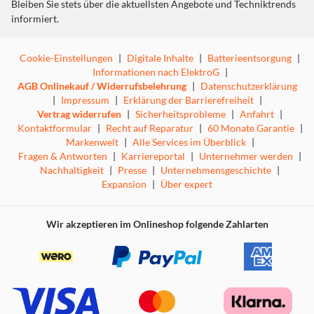
Bleiben Sie stets über die aktuellsten Angebote und Techniktrends
informiert.
Cookie-Einstellungen
|
Digitale Inhalte
|
Batterieentsorgung
|
Informationen nach ElektroG
|
AGB Onlinekauf / Widerrufsbelehrung
|
Datenschutzerklärung
|
Impressum
|
Erklärung der Barrierefreiheit
|
Vertrag widerrufen
|
Sicherheitsprobleme
|
Anfahrt
|
Kontaktformular
|
Recht auf Reparatur
|
60 Monate Garantie
|
Markenwelt
|
Alle Services im Überblick
|
Fragen & Antworten
|
Karriereportal
|
Unternehmer werden
|
Nachhaltigkeit
|
Presse
|
Unternehmensgeschichte
|
Expansion
|
Über expert
Wir akzeptieren im Onlineshop folgende Zahlarten