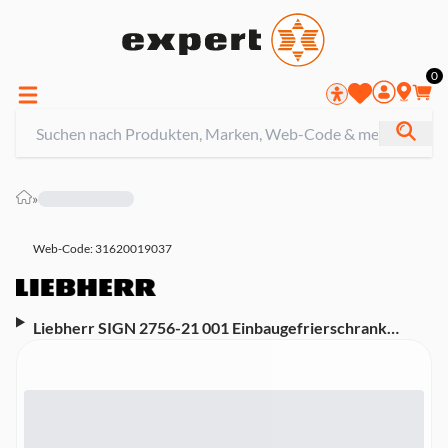
0
»
Web-Code: 31620019037
Liebherr SIGN 2756-21 001 Einbaugefrierschrank
(integrierbar, EEK F, NoFrost, Display, 6 Schubladen, 60
cm Breite, 145,4 cm Höhe, weiß)