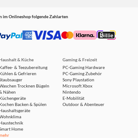
n im Onlineshop folgende Zahlarten
Haushalt & Küche
Gaming & Freizeit
Kaffee- & Teezubereitung
PC-Gaming Hardware
Kühlen & Gefrieren
PC-Gaming Zubehör
Staubsauger
Sony Playstation
Waschen Trocknen Bügeln
Microsoft Xbox
& Nähen
Nintendo
Küchengeräte
E-Mobilität
Kochen Backen & Spülen
Outdoor & Abenteuer
Haushaltsgeräte
Wohnklima
Haustechnik
Smart Home
mehr