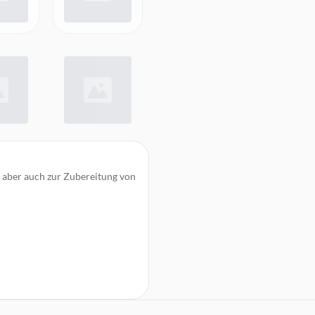
ch aber auch zur Zubereitung von
essern, Pürieren oder Mahlen
tsetzen der Lebensmittel an der