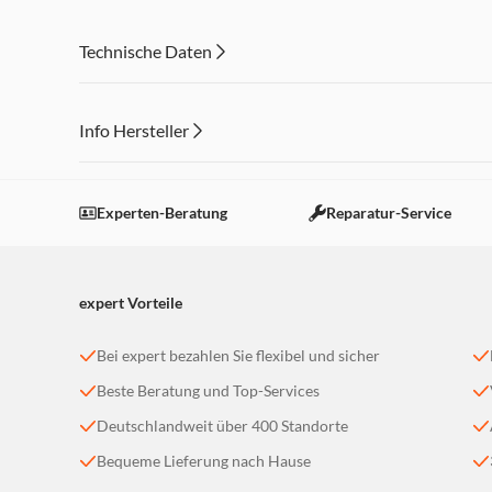
Rutschfeste Gummifüße für einen festen Stand
Spülmaschinengeeignete Teile
Technische Daten
Kabelaufwicklung
Abmessungen (HxBxT): 26 x 17 x 17 cm, Gewicht 1,7 kg
Info Hersteller
Dieser Inhalt wird aufgrund Ihrer Cookie Präferenzen
Einstellungen anpassen
Experten-Beratung
Reparatur-Service
expert Vorteile
Bei expert bezahlen Sie flexibel und sicher
Beste Beratung und Top-Services
Deutschlandweit über 400 Standorte
Bequeme Lieferung nach Hause