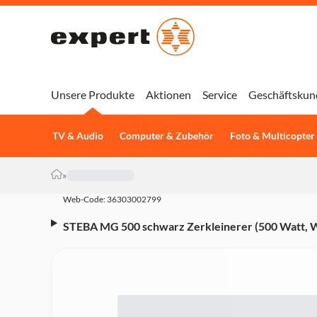
Unsere Produkte
Aktionen
Service
Geschäftskun
TV & Audio
Computer & Zubehör
Foto & Multicopter
»
Web-Code: 36303002799
STEBA MG 500 schwarz Zerkleinerer (500 Watt, W
Pulsefunktion, 4 hochwertige Edelstahlmesser, 500
Rutschfeste Gummifüße, Edelstahl / Schwarz)