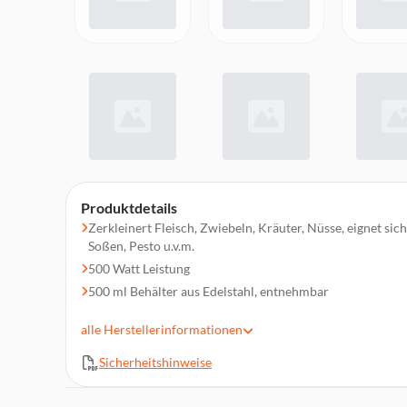
Produktdetails
Zerkleinert Fleisch, Zwiebeln, Kräuter, Nüsse, eignet si
Soßen, Pesto u.v.m.
500 Watt Leistung
500 ml Behälter aus Edelstahl, entnehmbar
4 hochwertige Edelstahlmesser - grobes Hacken mit 2 M
alle
Herstellerinformationen
mit 4 Messern
Pulsefunktion
Sicherheitshinweise
Die innovative „Wipe-Off Technology“ verhindert ein Fes
Behälterwand