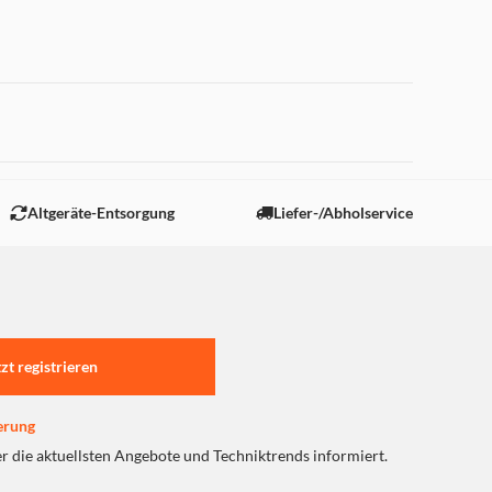
 "Marketing".
Altgeräte-Entsorgung
Liefer-/Abholservice
tzt registrieren
erung
er die aktuellsten Angebote und Techniktrends informiert.