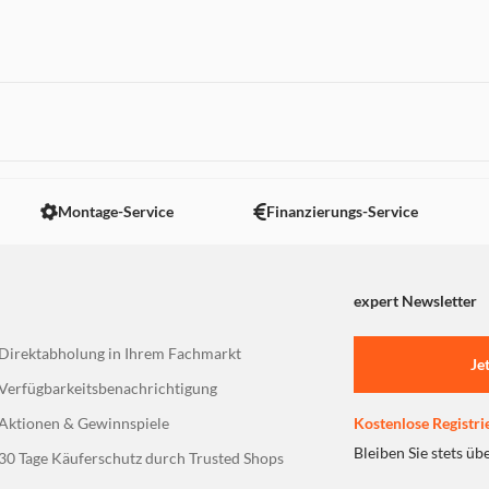
 nicht angezeigt. Um diesen Inhalt anzuzeigen aktivieren Sie bitte
Montage-Service
Finanzierungs-Service
expert Newsletter
Direktabholung in Ihrem Fachmarkt
Je
Verfügbarkeitsbenachrichtigung
Aktionen & Gewinnspiele
Kostenlose Registri
Bleiben Sie stets üb
30 Tage Käuferschutz durch Trusted Shops