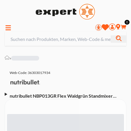
0
»
Web-Code: 36303017934
nutribullet NBP013GR Flex Waldgrün Standmixer
(Akkubetrieb, 7,4-V-Motorbasis, 590-ml-Becher, To-Go-
Deckel mit Trageschlaufe, Edelstahlklingen, Ladekabel,
1 Geschwindigkeitsstufe, Waldgrün)