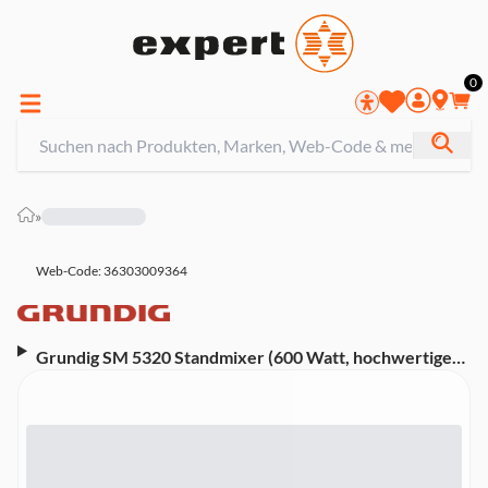
0
»
Web-Code: 36303009364
Grundig SM 5320 Standmixer (600 Watt, hochwertiger
max 60 °C hitzebeständiger Glasbehälter 1,5 l,
spülmaschinengeeignet, 4-fach Edelstahlmesser, 2
Stufen plus Pulsfunktion, max. 22.000 U/min,
rutschfeste Gummifüße, Grau/Terracotta)