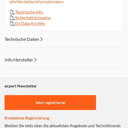
alle
Herstellerinformationen
Handumdrehen
Auch ideal für die Zubereitung von Babynahrung geeignet
Technische Info
Exakte Geschwindigkeitsregulierung in 2 Stufen plus
Sicherheitshinweise
Pulsfunktion
EU Data Act Info
Drehzahl max. 22.000 U/min
Leicht entnehmbare Messereinheit zur leichten Reinigung
Technische Daten
von Krug und Messereinheit
Integrierte Messskala, rutschfeste Gummifüße
Info Hersteller
Dieser Inhalt wird aufgrund Ihrer Cookie Präferenzen nicht
angezeigt. Um diesen Inhalt anzuzeigen aktivieren Sie bitte
"Marketing".
expert Newsletter
Einstellungen anpassen
Jetzt registrieren
Kostenlose Registrierung
Bleiben Sie stets über die aktuellsten Angebote und Techniktrends