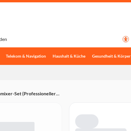
den
Telekom & Navigation
Haushalt & Küche
Gesundheit & Körper
xer-Set (Professioneller
 extra langer plus vielseitiger
hlmesser, Spezial-Stampfaufsatz
 700 ml-Rührbecher, 20
)