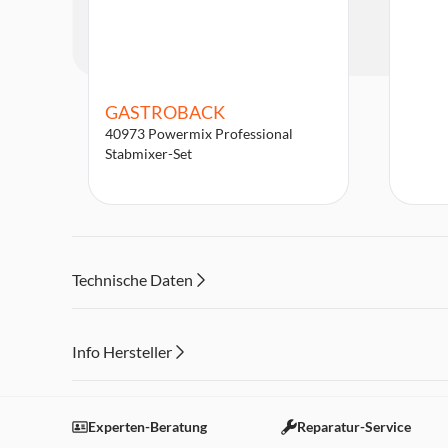
GASTROBACK
40973 Powermix Professional
Stabmixer-Set
Technische Daten
Info Hersteller
Dieser Inhalt wird aufgrund Ihrer Cookie Präferenzen
Einstellungen anpassen
Experten-Beratung
Reparatur-Service