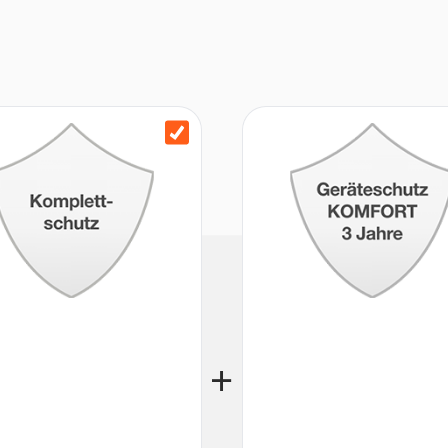
la, für perfektes Aufschlagen
os verstellbar, plus Turbo-
ll, langlebig und
t und komfortabel für längeres
schinengeeignet