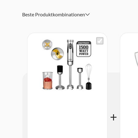
Edelstahl-Schneebesen & 700 ml-Rührbecher mit Messska
und Mixen
Beste Produktkombinationen
20 Geschwindigkeitsstufen (900 – 14.000 U/Min.), stufenl
Modus (bis 15.000 U/Min.)
Hocheffizienter Kupfer-Gleichstrommotor (DC) – Kraftvo
energieeffizient
Ergonomisches Design & extra langes 1,25 m Kabel, leich
Arbeiten
Einfach zu reinigen, alle abnehmbaren Teile sind spülma