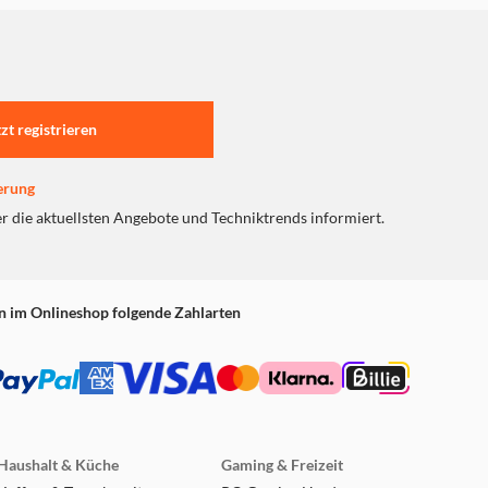
tzt registrieren
erung
er die aktuellsten Angebote und Techniktrends informiert.
n im Onlineshop folgende Zahlarten
Haushalt & Küche
Gaming & Freizeit