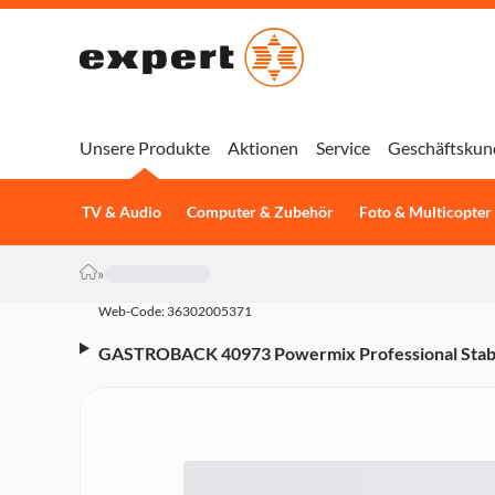
Unsere Produkte
Aktionen
Service
Geschäftskun
TV & Audio
Computer & Zubehör
Foto & Multicopter
»
Web-Code: 36302005371
GASTROBACK 40973 Powermix Professional Stabmi
Edelstahl-Stabmixer, 1500 Watt, 5-teiliges Zubehör,
Pürierstab mit titanbeschichtetem 4-fach Edelsta
für Kartoffeln & Gemüse, Edelstahl-Schneebesen,
Geschwindigkeitsstufen, Turbo-Modus, DC-Motor