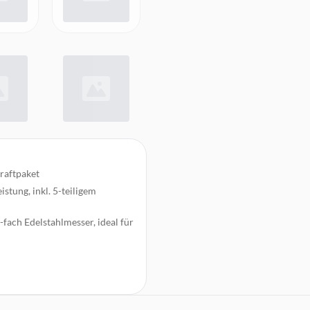
raftpaket
stung, inkl. 5-teiligem
-fach Edelstahlmesser, ideal für
-fach Edelstahlmesser, perfekt
luftige Pürees, cremige Dips