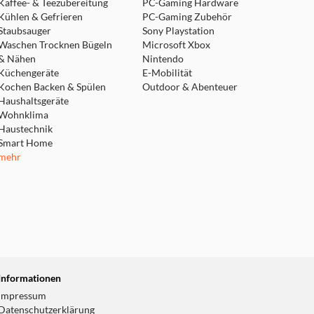
Kaffee- & Teezubereitung
PC-Gaming Hardware
Kühlen & Gefrieren
PC-Gaming Zubehör
Staubsauger
Sony Playstation
Waschen Trocknen Bügeln
Microsoft Xbox
& Nähen
Nintendo
Küchengeräte
E-Mobilität
Kochen Backen & Spülen
Outdoor & Abenteuer
Haushaltsgeräte
Wohnklima
Haustechnik
Smart Home
mehr
Informationen
Impressum
Datenschutzerklärung