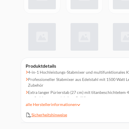
Produktdetails
4-in-1 Hochleistungs-Stabmixer und multifunktionales K
Professioneller Stabmixer aus Edelstahl mit 1500 Watt Lei
Zubehör
Extra langer Pürierstab (27 cm) mit titanbeschichtetem 4
große Mengen und tiefere Gefäße
alle
Herstellerinformationen
Vielseitiger Pürierstab (21 cm) mit titanbeschichtetem 4
für Smoothies, Shakes, Pesto, Dips, Nüsse & mehr
Sicherheitshinweise
Spezial-Stampfaufsatz für Kartoffeln & Gemüse, zaubert 
und Aufstriche