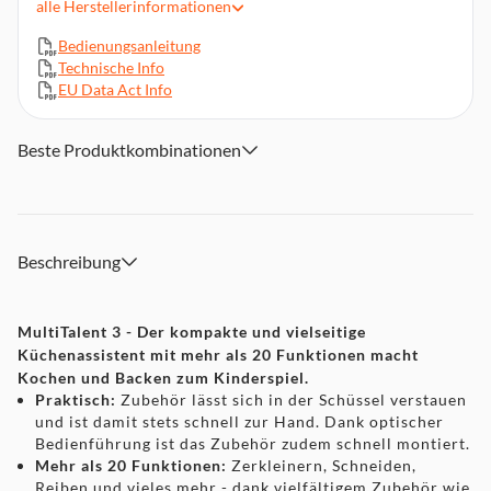
alle
Herstellerinformationen
Schneid-Raspel-Wendescheibe Edelstahl, Schlagscheibe für
Sahne und Eischnee
Bedienungsanleitung
Teigwerkzeug aus Kunststoff, transparenter Deckel,
Technische Info
Einfüllhilfe und Stopfer
EU Data Act Info
Spülmaschinengeeignetes Zubehör
Deckel- und Schüsselverriegelung, Saugfüße für mehr
Beste Produktkombinationen
Stabilität des Geräts
Abmessungen (BxTxH): 37,5 x 22 x 26 cm, Gewicht 2,9 kg
Beschreibung
MultiTalent 3 - Der kompakte und vielseitige
Küchenassistent mit mehr als 20 Funktionen macht
Kochen und Backen zum Kinderspiel.
Praktisch:
Zubehör lässt sich in der Schüssel verstauen
und ist damit stets schnell zur Hand. Dank optischer
Bedienführung ist das Zubehör zudem schnell montiert.
Mehr als 20 Funktionen:
Zerkleinern, Schneiden,
Reiben und vieles mehr - dank vielfältigem Zubehör wie