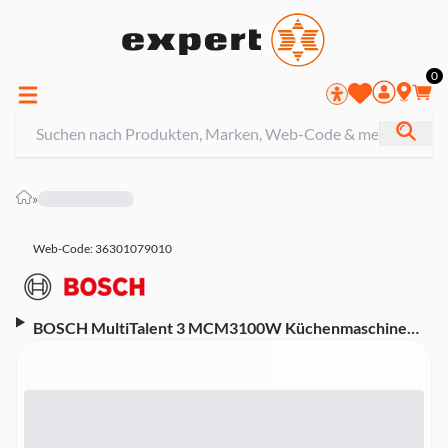
0
»
Web-Code: 36301079010
BOSCH MultiTalent 3 MCM3100W Küchenmaschine
(800 Watt, 2 Geschwindigkeitsstufen, 2,3 l
Schüsselvolumen, Schlagscheibe, Schneid-Raspel-
Wendescheibe, Stopfer, Universalmesser,
Zubehörträger, Kunststoff Teigwerkzeug, Deckel,
Kunststoff-Rührschüssel 500g, Messer-Schutzkappe,