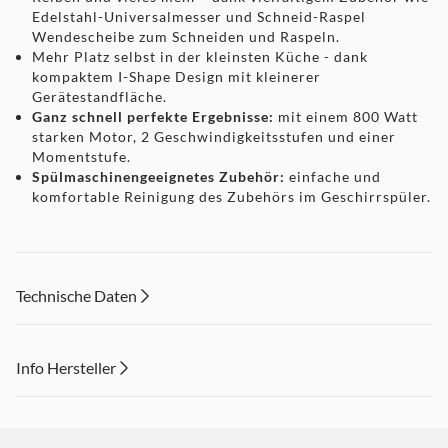
Edelstahl-Universalmesser und Schneid-Raspel
Wendescheibe zum Schneiden und Raspeln.
Mehr Platz selbst in der kleinsten Küche - dank
kompaktem I-Shape Design mit kleinerer
Gerätestandfläche.
Ganz schnell perfekte Ergebnisse:
mit einem 800 Watt
starken Motor, 2 Geschwindigkeitsstufen und einer
Momentstufe.
Spülmaschinengeeignetes Zubehör:
einfache und
komfortable Reinigung des Zubehörs im Geschirrspüler.
Technische Daten
Info Hersteller
Dieser Inhalt wird aufgrund Ihrer Cookie Präferenzen nicht
angezeigt. Um diesen Inhalt anzuzeigen aktivieren Sie bitte