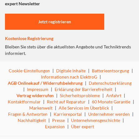
"Marketing".
expert Newsletter
Einstellungen anpassen
Jetzt registrieren
Kostenlose Registrierung
Bleiben Sie stets über die aktuellsten Angebote und Techniktrends
informiert.
Cookie-Einstellungen
|
Digitale Inhalte
|
Batterieentsorgung
|
Informationen nach ElektroG
|
AGB Onlinekauf / Widerrufsbelehrung
|
Datenschutzerklärung
|
Impressum
|
Erklärung der Barrierefreiheit
|
Vertrag widerrufen
|
Sicherheitsprobleme
|
Anfahrt
|
Kontaktformular
|
Recht auf Reparatur
|
60 Monate Garantie
|
Markenwelt
|
Alle Services im Überblick
|
Fragen & Antworten
|
Karriereportal
|
Unternehmer werden
|
Nachhaltigkeit
|
Presse
|
Unternehmensgeschichte
|
Expansion
|
Über expert