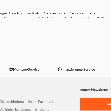
änger frisch, ob im Kühl-, Gefrier- oder Vorratsschrank.
um Vakuumgaren von Fleisch, Fisch oder Gemüse bis zu 85°C ge
ixx Style Stabmixer.
t von der Gefriertruhe in den Ofen gegeben werden.
raktischer Doppelreißverschluss für einfaches Öffnen und Ve
spülmaschinengeeignet.
 nicht angezeigt. Um diesen Inhalt anzuzeigen aktivieren Sie bitte
Montage-Service
Finanzierungs-Service
: Temperaturbeständig (-20°C bis 250°C), geeignet für Gefrier
her, geschmacks- und geruchsneutral.
ie geruchs- und geschmacksneutral, mikrowellengeeignet.
expert Newsletter
erührung kommen, sind BPA frei.
Direktabholung in Ihrem Fachmarkt
Je
Verfügbarkeitsbenachrichtigung