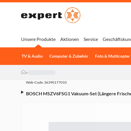
Unsere Produkte
Aktionen
Service
Geschäftskun
TV & Audio
Computer & Zubehör
Foto & Multicopter
»
Web-Code: 36390177010
BOSCH MSZV6FSG1 Vakuum-Set (Längere Frische,
Vakuum-Glasbehälter 1,2 Liter, Vakuum-Zipperbeutel
Borosilikatglas, Bosch Ergo-Mixx-Stabmixer, wied
reißfest, Zipper-Verschluss spülmaschinengeeigne