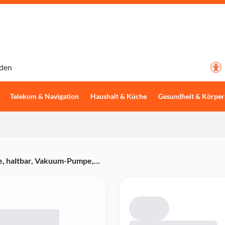
den
Telekom & Navigation
Haushalt & Küche
Gesundheit & Körper
 haltbar, Vakuum-Pumpe,
, 1,2 Liter, 3,8 Liter,
erverwendbar, BPA-frei,
t.)