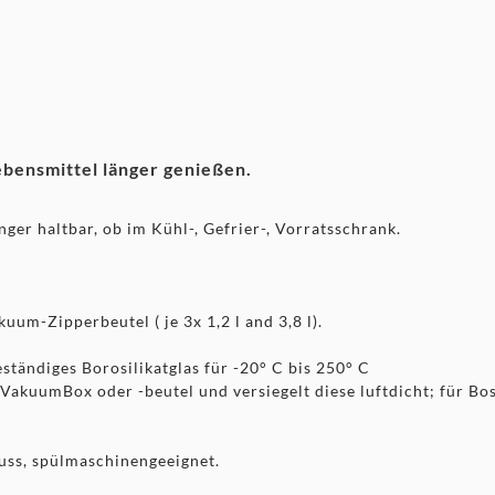
ebensmittel länger genießen.
ger haltbar, ob im Kühl-, Gefrier-, Vorratsschrank.
um-Zipperbeutel ( je 3x 1,2 l and 3,8 l).
tändiges Borosilikatglas für -20° C bis 250° C
VakuumBox oder -beutel und versiegelt diese luftdicht; für Bo
luss, spülmaschinengeeignet.