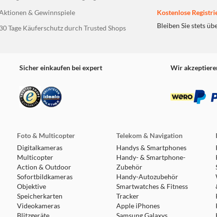
Aktionen & Gewinnspiele
Kostenlose Registri
Bleiben Sie stets üb
30 Tage Käuferschutz durch Trusted Shops
Sicher einkaufen bei expert
Wir akzeptiere
Foto & Multicopter
Telekom & Navigation
Digitalkameras
Handys & Smartphones
Multicopter
Handy- & Smartphone-
Action & Outdoor
Zubehör
Sofortbildkameras
Handy-Autozubehör
Objektive
Smartwatches & Fitness
Speicherkarten
Tracker
Videokameras
Apple iPhones
Blitzgeräte
Samsung Galaxys