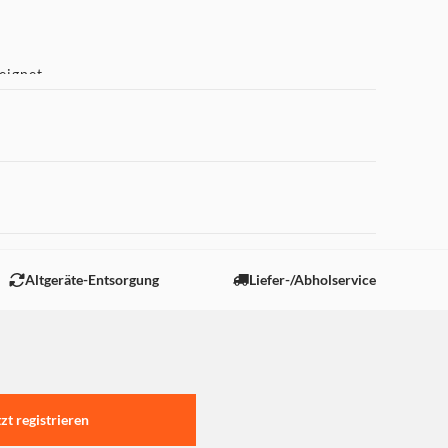
eignet.
rschließen.
 "Marketing".
Altgeräte-Entsorgung
Liefer-/Abholservice
truhe, Ofen und Mikrowelle.
tzt registrieren