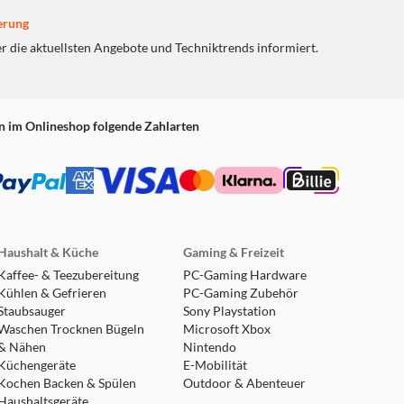
erung
er die aktuellsten Angebote und Techniktrends informiert.
n im Onlineshop folgende Zahlarten
Haushalt & Küche
Gaming & Freizeit
Kaffee- & Teezubereitung
PC-Gaming Hardware
Kühlen & Gefrieren
PC-Gaming Zubehör
Staubsauger
Sony Playstation
Waschen Trocknen Bügeln
Microsoft Xbox
& Nähen
Nintendo
Küchengeräte
E-Mobilität
Kochen Backen & Spülen
Outdoor & Abenteuer
Haushaltsgeräte