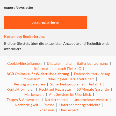
angezeigt. Um diesen Inhalt anzuzeigen aktivieren Sie bitte
fantastische, bis zu 30 cm große Pizzas zu. Komplett mit
"Marketing".
expert Newsletter
Thermostat sowie Heizelementen oben und unten zur
gleichmäßigen Hitzeverteilung.
Einstellungen anpassen
Jetzt registrieren
Kostenlose Registrierung
Bleiben Sie stets über die aktuellsten Angebote und Techniktrends
informiert.
Cookie-Einstellungen
|
Digitale Inhalte
|
Batterieentsorgung
|
Informationen nach ElektroG
|
AGB Onlinekauf / Widerrufsbelehrung
|
Datenschutzerklärung
|
Impressum
|
Erklärung der Barrierefreiheit
|
Vertrag widerrufen
|
Sicherheitsprobleme
|
Anfahrt
|
Kontaktformular
|
Recht auf Reparatur
|
60 Monate Garantie
|
Markenwelt
|
Alle Services im Überblick
|
Fragen & Antworten
|
Karriereportal
|
Unternehmer werden
|
Nachhaltigkeit
|
Presse
|
Unternehmensgeschichte
|
Expansion
|
Über expert