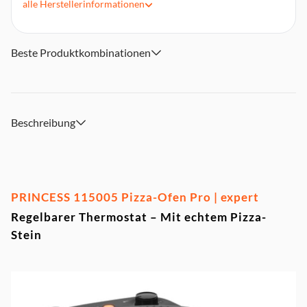
alle
Herstellerinformationen
Cool Touch-Handgriff
Wärmeisoliertes Gehäuse
1200 Watt Leistung
Beste Produktkombinationen
inkl. Pizzaschieber aus Holz
Anti-Rutsch-Füße, Kontrolllampen
Beschreibung
PRINCESS 115005 Pizza-Ofen Pro | expert
Regelbarer Thermostat – Mit echtem Pizza-
Stein