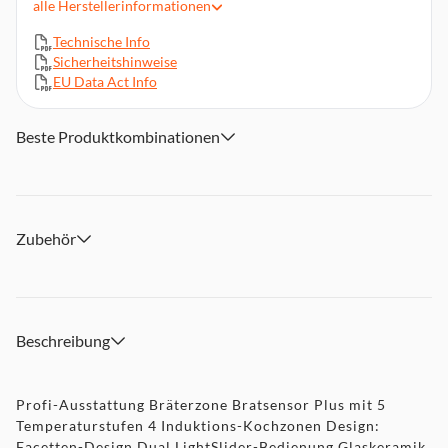
alle
Herstellerinformationen
Dual LightSlider-Bedienung
17 Leistungsstufen, Timer mit Abschaltfunktion,
Technische Info
Laufzeitanzeige
Sicherheitshinweise
EU Data Act Info
Warmhaltefunktion, powerBoost-Funktion, quickStart,
reStart, Bratsensor Plus
2-stufige Restwärmeanzeige je Kochzone
Beste Produktkombinationen
Kindersicherung, Key Lock, Power Management Funktion,
Sicherheits-Zeitabschaltung, Topferkennung
Abmessungen (HxBxT): 5,1 x 60,2 x 52 cm
Zubehör
Beschreibung
Profi-Ausstattung Bräterzone Bratsensor Plus mit 5
Temperaturstufen 4 Induktions-Kochzonen Design:
Facetten-Design Dual LightSlider-Bedienung Glaskeramik