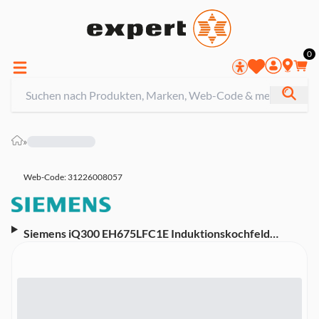
0
»
Web-Code: 31226008057
Siemens iQ300 EH675LFC1E Induktionskochfeld
(autark) (60,2 cm breit, 4 Kochzonen, 1 Bräterzone, Dual
LightSlider-Bedienung, 17 Leistungsstufen,
powerBoost-Funktion, Bratsensor Plus, 2-stufige
Restwärmeanzeige, Facette vorne, Profile seitlich)