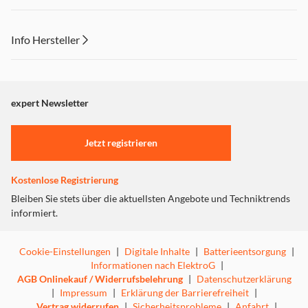
Info Hersteller
Dieser Inhalt wird aufgrund Ihrer Cookie Präferenzen nicht
angezeigt. Um diesen Inhalt anzuzeigen aktivieren Sie bitte
"Marketing".
expert Newsletter
Einstellungen anpassen
Jetzt registrieren
Kostenlose Registrierung
Bleiben Sie stets über die aktuellsten Angebote und Techniktrends
informiert.
Cookie-Einstellungen
|
Digitale Inhalte
|
Batterieentsorgung
|
Informationen nach ElektroG
|
AGB Onlinekauf / Widerrufsbelehrung
|
Datenschutzerklärung
|
Impressum
|
Erklärung der Barrierefreiheit
|
Vertrag widerrufen
|
Sicherheitsprobleme
|
Anfahrt
|