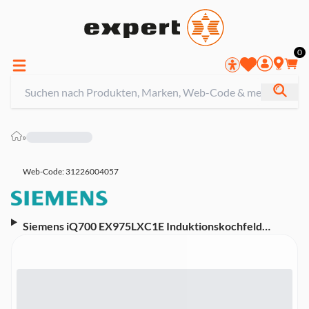
0
»
Web-Code: 31226004057
Siemens iQ700 EX975LXC1E Induktionskochfeld
(autark) (91,2 cm breit, 5 Kochzonen, 3 varioInduktions-
Kochzonen, Dual LightSlider-Bedienung, 17
Leistungsstufen, powerBoost-Funktion, Bratsensor
Plus, 2-stufige Restwärmeanzeige, Facette vorne,
Profile seitlich)