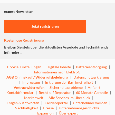
angezeigt. Um diesen Inhalt anzuzeigen aktivieren Sie bitte
"Marketing".
expert Newsletter
Einstellungen anpassen
Jetzt registrieren
Kostenlose Registrierung
Bleiben Sie stets über die aktuellsten Angebote und Techniktrends
informiert.
Cookie-Einstellungen
|
Digitale Inhalte
|
Batterieentsorgung
|
Informationen nach ElektroG
|
AGB Onlinekauf / Widerrufsbelehrung
|
Datenschutzerklärung
|
Impressum
|
Erklärung der Barrierefreiheit
|
Vertrag widerrufen
|
Sicherheitsprobleme
|
Anfahrt
|
Kontaktformular
|
Recht auf Reparatur
|
60 Monate Garantie
|
Markenwelt
|
Alle Services im Überblick
|
Fragen & Antworten
|
Karriereportal
|
Unternehmer werden
|
Nachhaltigkeit
|
Presse
|
Unternehmensgeschichte
|
Expansion
|
Über expert