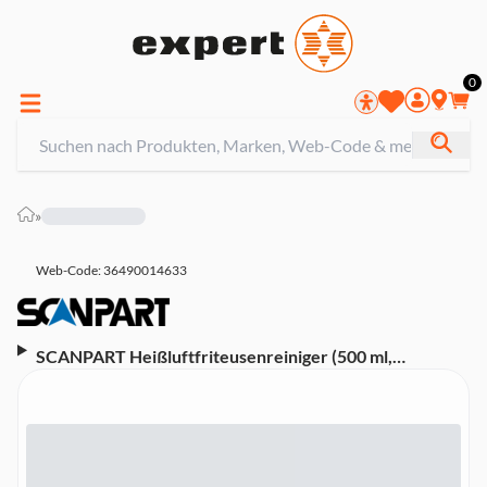
0
»
Web-Code: 36490014633
SCANPART Heißluftfriteusenreiniger (500 ml,
universell für alle Marken)