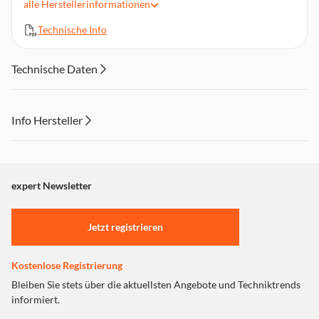
alle
Herstellerinformationen
Hergestellt in Deutschland
Technische Info
Technische Daten
Info Hersteller
Dieser Inhalt wird aufgrund Ihrer Cookie Präferenzen nicht
angezeigt. Um diesen Inhalt anzuzeigen aktivieren Sie bitte
"Marketing".
expert Newsletter
Einstellungen anpassen
Jetzt registrieren
Kostenlose Registrierung
Bleiben Sie stets über die aktuellsten Angebote und Techniktrends
informiert.