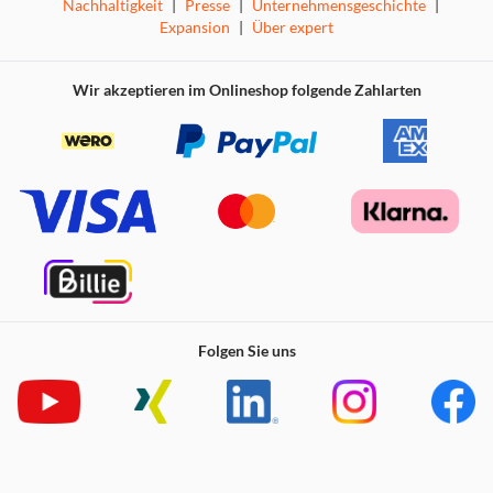
die Sie bereits im Schrank haben, eine köstliche Mahlzeit
Nachhaltigkeit
|
Presse
|
Unternehmensgeschichte
|
zuzubereiten!
Expansion
|
Über expert
Kochen Sie eine komplette Mahlzeit in einem Topf
Wir akzeptieren im Onlineshop folgende Zahlarten
Einfaches Kochen mit diesem vielseitigen Gerät: Sie
können komplette Mahlzeiten aus 3 Komponenten kochen,
wie z. B. 4 Hähnchenbrustfilets mit cremiger Pasta und
zarten Brokkoliröschen.
Sie können auch ein ganzes 1,6-kg-Huhn braten, ein
Gemüse-Chili langsam kochen lassen, einen Schokokuchen
backen und vieles mehr.
Rapid Cook-Modi:
Speedi Meals
- Für schnelle und köstliche Mahlzeiten
in
Folgen Sie uns
weniger als 30 Minuten.
Stellen Sie Ihr eigenes Speedi
Meal zusammen, indem Sie eine Basiszutat auswählen
und mit Gemüse, Fleisch oder Fisch beispielsweise
schichten – das voreingestellte Programm erledigt den
Rest.
Dampf-Heißluft-Frittieren
- Gleichmäßiges Garen,