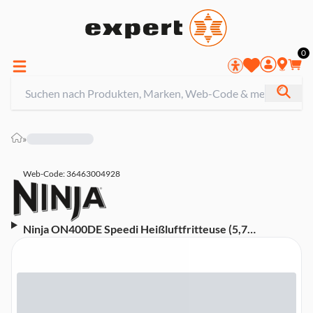
0
»
Web-Code: 36463004928
Ninja ON400DE Speedi Heißluftfritteuse (5,7
Fassungsvermögen, Rapid Cooking System, Grau,
Display)