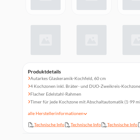
Produktdetails
Autarkes Glaskeramik-Kochfeld, 60 cm
4 Kochzonen inkl. Bräter- und DUO-Zweikreis-Kochzon
Flacher Edelstahl-Rahmen
Timer für jede Kochzone mit Abschaltautomatik (1-99 m
Elektronisch geregelte Easy-Touch-Control-Steuerung
alle
Herstellerinformationen
Einfache Bedienung durch vorne angeordnete Bedienel
Technische Info
Technische Info
Technische Info
Digitalanzeige der eingestellten Leistung und Restwärm
Kindersicherung