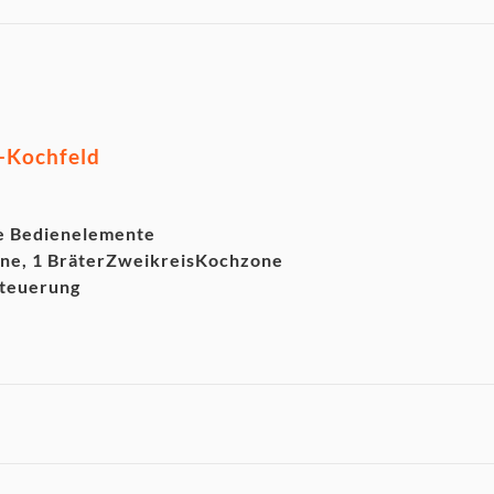
-Kochfeld
e Bedienelemente
ne, 1 BräterZweikreisKochzone
Steuerung