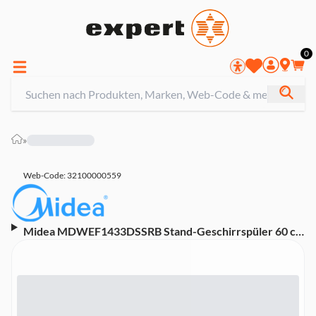
0
»
Web-Code: 32100000559
Midea MDWEF1433DSSRB Stand-Geschirrspüler 60 cm
(B, Freistehend, Besteckkorb, 14 Maßgedecke, 42 dB,
AquaStop)