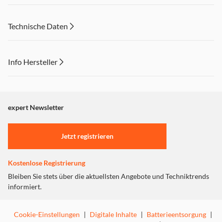
Technische Daten
Info Hersteller
Dieser Inhalt wird aufgrund Ihrer Cookie Präferenzen nicht
angezeigt. Um diesen Inhalt anzuzeigen aktivieren Sie bitte
"Marketing".
expert Newsletter
Einstellungen anpassen
Jetzt registrieren
Kostenlose Registrierung
Bleiben Sie stets über die aktuellsten Angebote und Techniktrends
informiert.
Cookie-Einstellungen
|
Digitale Inhalte
|
Batterieentsorgung
|