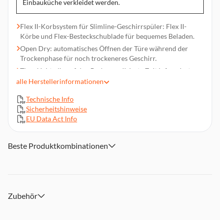
Einbauküche verkleidet werden.
Flex II-Korbsystem für Slimline-Geschirrspüler: Flex II-
Körbe und Flex-Besteckschublade für bequemes Beladen.
Open Dry: automatisches Öffnen der Türe während der
Trockenphase für noch trockeneres Geschirr.
Time Light: die auf den Boden projizierte Zeit informiert
über die verbleibende Programmdauer.
alle
Herstellerinformationen
Energieverbrauch pro 100 Betriebszyklen: 51 kWh,
Technische Info
Wasserverbrauch pro Betriebszyklus: 8,7 l,
Sicherheitshinweise
Betriebsgeräusch: 44 dB(A)
EU Data Act Info
Besteckschublade
Bauform: Vollintegrierbar
Beste Produktkombinationen
10 Maßgedecke
AquaStop
Auto 45-65°C, Eco 50°C, Favorite, Glas 40°C, Intensiv Plus
70°C, Kurz 60°C
Zubehör
Abmessungen (HxBxT): ca. 81,5 x 44,8 x 55 cm, Gewicht:
30,2 kg