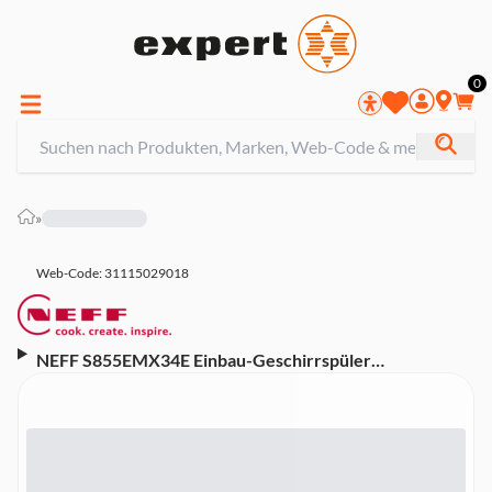
0
»
Web-Code: 31115029018
NEFF S855EMX34E Einbau-Geschirrspüler
vollintegriert 45 cm (B, Vollintegrierbar,
Besteckschublade, 10 Maßgedecke, 44 dB, AquaStop,
TimeLight, Home Connect, WLAN)