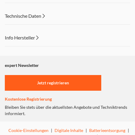
Technische Daten
Info Hersteller
Dieser Inhalt wird aufgrund Ihrer Cookie Präferenzen nicht
angezeigt. Um diesen Inhalt anzuzeigen aktivieren Sie bitte
"Marketing".
expert Newsletter
Einstellungen anpassen
Jetzt registrieren
Kostenlose Registrierung
Bleiben Sie stets über die aktuellsten Angebote und Techniktrends
informiert.
Cookie-Einstellungen
|
Digitale Inhalte
|
Batterieentsorgung
|