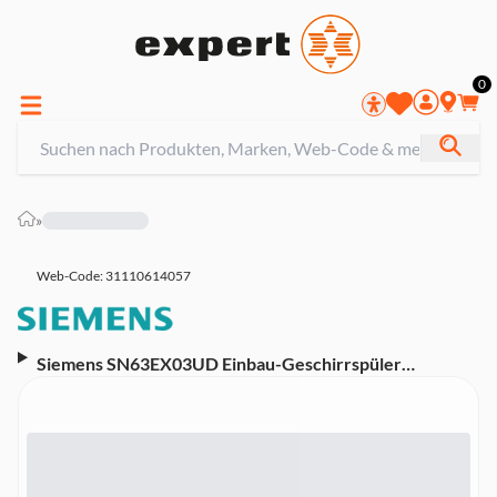
0
»
Web-Code: 31110614057
Siemens SN63EX03UD Einbau-Geschirrspüler
vollintegriert 60 cm (B, Vollintegrierbar, Besteckkorb,
13 Maßgedecke, 44 dB, AquaStop, InfoLight, Home
Connect, WLAN)