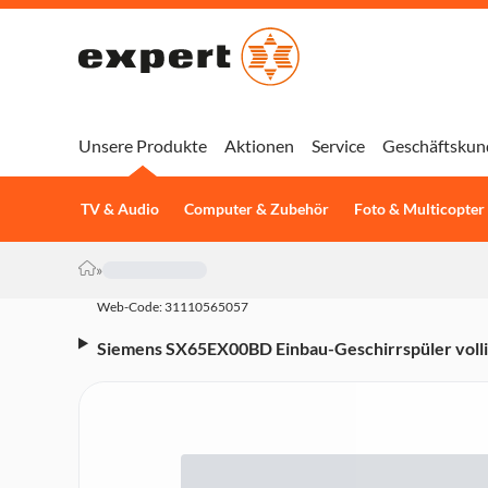
Unsere Produkte
Aktionen
Service
Geschäftskun
TV & Audio
Computer & Zubehör
Foto & Multicopter
»
Web-Code: 31110565057
Siemens SX65EX00BD Einbau-Geschirrspüler vollin
Vollintegrierbar, Besteckkorb, 13 Maßgedecke, 42
Home Connect, WLAN)