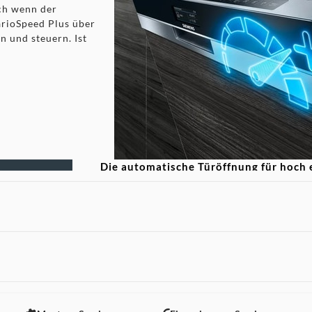
ch wenn der
varioSpeed Plus über
 und steuern. Ist
Die automatische Türöffnung für hoch e
Trocknungsergebnisse.
Schonende Trocknung dank autoOpen dry:
Trocknungsvorgangs wird die Tür automati
Dadurch wird die natürliche Trocknung de
zusätzlichen Einsatz von Energie unterstüt
 nicht angezeigt. Um diesen Inhalt anzuzeigen aktivieren Sie bitte