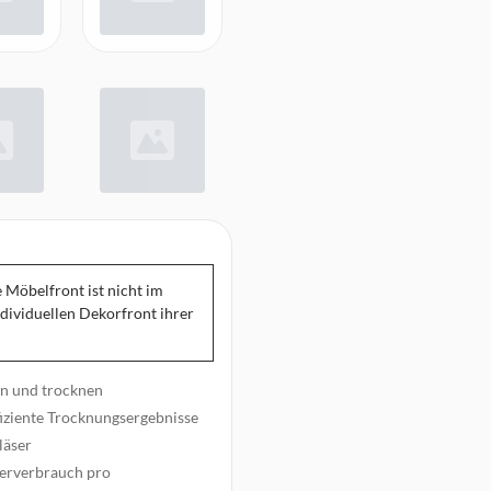
e Möbelfront ist nicht im
ndividuellen Dekorfront ihrer
en und trocknen
iziente Trocknungsergebnisse
läser
serverbrauch pro