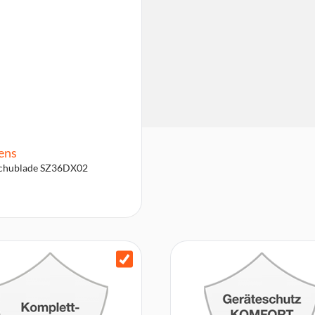
ens
Schublade SZ36DX02