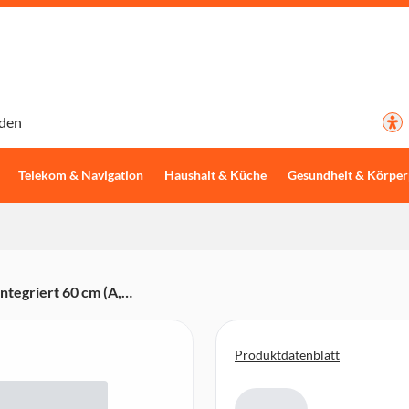
den
Telekom & Navigation
Haushalt & Küche
Gesundheit & Körper
tegriert 60 cm (A,
 dB, AquaStop, TimeLight,
Produktdatenblatt