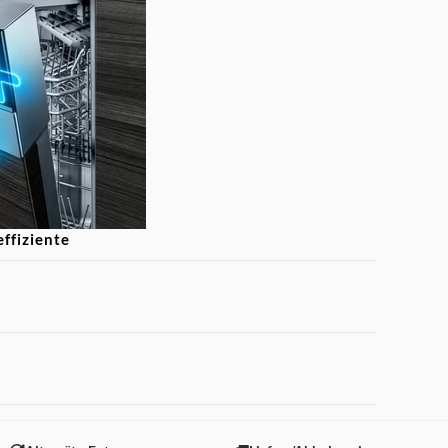
ffiziente
 Am Ende des
sch und sanft geöffnet.
s Geschirrs ohne
zt.
 "Marketing".