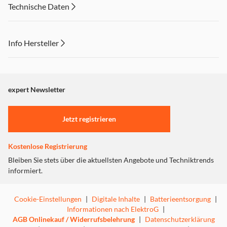
Technische Daten
Info Hersteller
Dieser Inhalt wird aufgrund Ihrer Cookie Präferenzen nicht
angezeigt. Um diesen Inhalt anzuzeigen aktivieren Sie bitte
"Marketing".
expert Newsletter
Einstellungen anpassen
Jetzt registrieren
Kostenlose Registrierung
Bleiben Sie stets über die aktuellsten Angebote und Techniktrends
informiert.
Cookie-Einstellungen
|
Digitale Inhalte
|
Batterieentsorgung
|
Informationen nach ElektroG
|
AGB Onlinekauf / Widerrufsbelehrung
|
Datenschutzerklärung