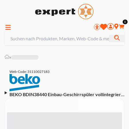
0
»
Web-Code: 31110027183
BEKO BDIN38440 Einbau-Geschirrspüler vollintegriert
60 cm (C, vollintegrierbar, Besteckschublade,
Besteckkorb, 14 Maßgedecke, 42 dB)