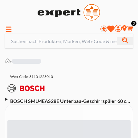
0
»
Web-Code: 31101228010
BOSCH SMU4EAS28E Unterbau-Geschirrspüler 60 cm
(A, Unterbau, Besteckkorb, 13 Maßgedecke, 42 dB,
AquaStop, Home Connect, WLAN)