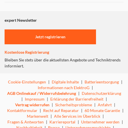
Dieser Inhalt wird aufgrund Ihrer Cookie Präferenzen nicht
angezeigt. Um diesen Inhalt anzuzeigen aktivieren Sie bitte
"Marketing".
expert Newsletter
Einstellungen anpassen
Jetzt registrieren
Kostenlose Registrierung
Bleiben Sie stets über die aktuellsten Angebote und Techniktrends
informiert.
Cookie-Einstellungen
|
Digitale Inhalte
|
Batterieentsorgung
|
Informationen nach ElektroG
|
AGB Onlinekauf / Widerrufsbelehrung
|
Datenschutzerklärung
|
Impressum
|
Erklärung der Barrierefreiheit
|
Vertrag widerrufen
|
Sicherheitsprobleme
|
Anfahrt
|
Kontaktformular
|
Recht auf Reparatur
|
60 Monate Garantie
|
Markenwelt
|
Alle Services im Überblick
|
Fragen & Antworten
|
Karriereportal
|
Unternehmer werden
|
Nachhaltigkeit
|
Presse
|
Unternehmensgeschichte
|