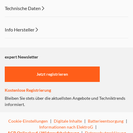
Technische Daten
Info Hersteller
Dieser Inhalt wird aufgrund Ihrer Cookie Präferenzen nicht
angezeigt. Um diesen Inhalt anzuzeigen aktivieren Sie bitte
"Marketing".
expert Newsletter
Einstellungen anpassen
Jetzt registrieren
Kostenlose Registrierung
Bleiben Sie stets über die aktuellsten Angebote und Techniktrends
informiert.
Cookie-Einstellungen
|
Digitale Inhalte
|
Batterieentsorgung
|
Informationen nach ElektroG
|
AGB Onlinekauf / Widerrufsbelehrung
|
Datenschutzerklärung