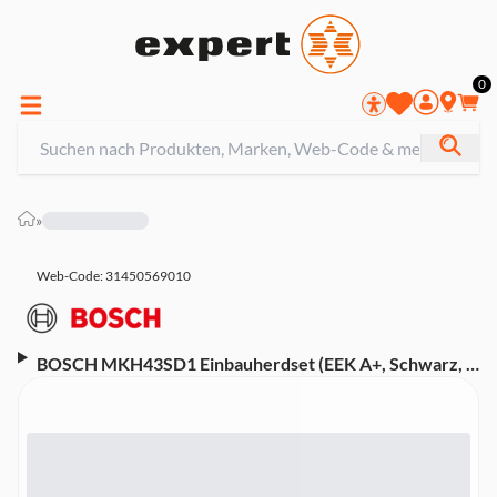
0
»
Web-Code: 31450569010
BOSCH MKH43SD1 Einbauherdset (EEK A+, Schwarz, 8
Beheizungsarten, 3D Heißluft, Heißluft Dampf, LED-
Display, Versenkknebel, Reinigungsunterstützung, 1-
fach Teleskopauszug, Glaskeramik-Kochfeld 60 cm, 4
Kochzonen, Bräterzone, Zweikreis-Kochzone,
Edelstahlrahmen)