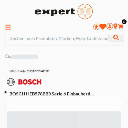
0
»
Web-Code: 31203224010
BOSCH HEB578BB3 Serie 6 Einbauherd
(Energieeffizienzklasse A+, 10 Heizarten, 3D Heißluft,
Pyrolyse-Reinigung, AutoPilot 30 Programme, LCD-
Display, Elektronikuhr, Versenkknebel, Backwagen,
Schwarz)