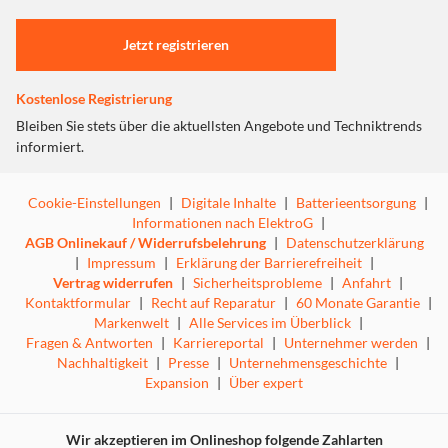
Einstellungen anpassen
Jetzt registrieren
Kostenlose Registrierung
Bleiben Sie stets über die aktuellsten Angebote und Techniktrends
informiert.
Cookie-Einstellungen
|
Digitale Inhalte
|
Batterieentsorgung
|
Informationen nach ElektroG
|
AGB Onlinekauf / Widerrufsbelehrung
|
Datenschutzerklärung
|
Impressum
|
Erklärung der Barrierefreiheit
|
Vertrag widerrufen
|
Sicherheitsprobleme
|
Anfahrt
|
Kontaktformular
|
Recht auf Reparatur
|
60 Monate Garantie
|
Markenwelt
|
Alle Services im Überblick
|
Fragen & Antworten
|
Karriereportal
|
Unternehmer werden
|
Nachhaltigkeit
|
Presse
|
Unternehmensgeschichte
|
Expansion
|
Über expert
Wir akzeptieren im Onlineshop folgende Zahlarten